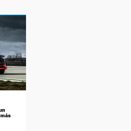
un
r más