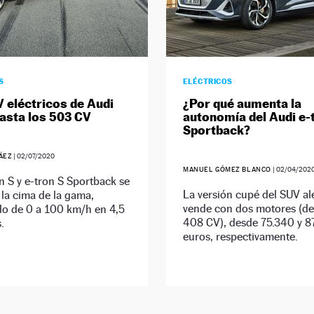
S
ELÉCTRICOS
 eléctricos de Audi
¿Por qué aumenta la
hasta los 503 CV
autonomía del Audi e-
Sportback?
ÁEZ
|
02/07/2020
MANUEL GÓMEZ BLANCO
|
02/04/202
n S y e-tron S Sportback se
La versión cupé del SUV a
 la cima de la gama,
vende con dos motores (de
do de 0 a 100 km/h en 4,5
408 CV), desde 75.340 y 8
.
euros, respectivamente.