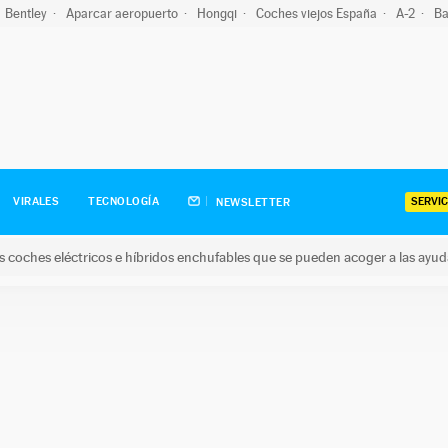
Bentley
Aparcar aeropuerto
Hongqi
Coches viejos España
A-2
Ba
SERVIC
VIRALES
TECNOLOGÍA
NEWSLETTER
s coches eléctricos e híbridos enchufables que se pueden acoger a las ayu
hes eléctricos e híbridos enchufables que se pueden acoger a la