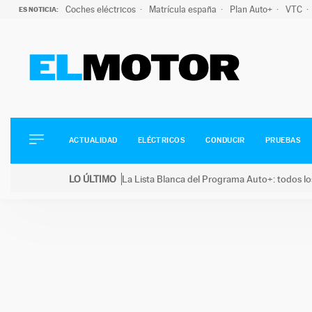
Coches eléctricos
Matrícula españa
Plan Auto+
VTC
ES NOTICIA:
ACTUALIDAD
ELÉCTRICOS
CONDUCIR
ACTUALIDAD
ELÉCTRICOS
CONDUCIR
PRUEBAS
PRUEBAS
Saltar
VIRALES
LO ÚLTIMO
La Lista Blanca del Programa Auto+: todos lo
al
PODCAST
LO ÚLTIMO
La Lista Blanca del Programa Auto+: todos los coc
contenido
MOTOS
TECNOLOGÍA
SUPERCOCHES
MOTORTV
PREMIOS
SERVICIOS