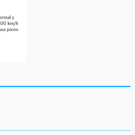
ormal y
 100 km/h
sus picos