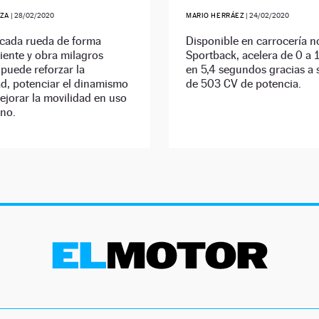
ZA
|
28/02/2020
MARIO HERRÁEZ
|
24/02/2020
 cada rueda de forma
Disponible en carrocería n
iente y obra milagros
Sportback, acelera de 0 a
 puede reforzar la
en 5,4 segundos gracias a 
ad, potenciar el dinamismo
de 503 CV de potencia.
ejorar la movilidad en uso
eno.