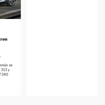
tron
0
lemán se
 313 y
7.340