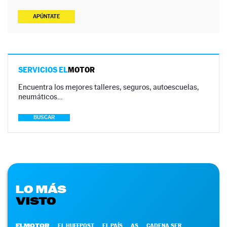
APÚNTATE
SERVICIOS EL
MOTOR
Encuentra los mejores talleres, seguros, autoescuelas,
neumáticos…
BUSCAR
LO MÁS
VISTO
ELMOTOR
EL HUFFPOST
EL PAÍS
AS
CADENA SER