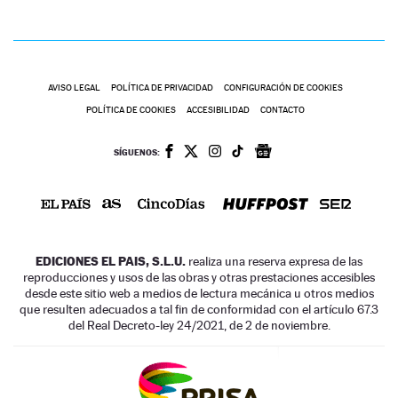
AVISO LEGAL
POLÍTICA DE PRIVACIDAD
CONFIGURACIÓN DE COOKIES
POLÍTICA DE COOKIES
ACCESIBILIDAD
CONTACTO
SÍGUENOS:
EDICIONES EL PAIS, S.L.U.
realiza una reserva expresa de las
reproducciones y usos de las obras y otras prestaciones accesibles
desde este sitio web a medios de lectura mecánica u otros medios
que resulten adecuados a tal fin de conformidad con el artículo 67.3
del Real Decreto-ley 24/2021, de 2 de noviembre.