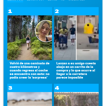
1
2
Volvió de una caminata de
Lanzan a su amigo cuesta
cuatro kilómetros y
abajo en un carrito de la
cuando regresa al coche
compra y lo que ocurre al
se encuentra con esto: no
llegar a la carretera
podía creer la 'sorpresa'
parece imposible
3
4