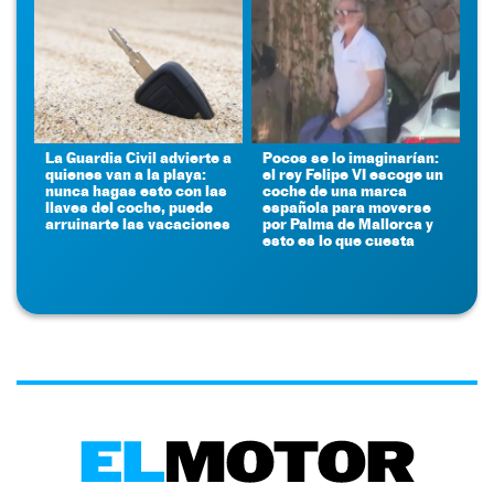
La Guardia Civil advierte a
Pocos se lo imaginarían:
quienes van a la playa:
el rey Felipe VI escoge un
nunca hagas esto con las
coche de una marca
llaves del coche, puede
española para moverse
arruinarte las vacaciones
por Palma de Mallorca y
esto es lo que cuesta