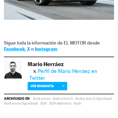
Sigue toda la información de EL MOTOR desde
Facebook
,
X
o
Instagram
Mario Herráez
Perfil de Mario Herráez en
Twitter
VER BIOGRAFÍA
ARCHIVADO EN
Audi e-tron
·
Audi e-tron S
·
Audi e-tron S Sportback
·
Audi e-tron Sportback
·
SUV
·
SUV eléctricos
·
Audi