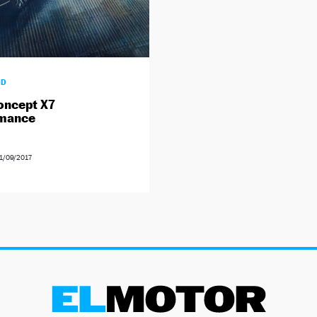
AD
ncept X7
rmance
1/09/2017