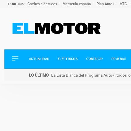
Coches eléctricos
Matrícula españa
Plan Auto+
VTC
ES NOTICIA:
ACTUALIDAD
ELÉCTRICOS
CONDUCIR
ACTUALIDAD
ELÉCTRICOS
CONDUCIR
PRUEBAS
PRUEBAS
Saltar
VIRALES
LO ÚLTIMO
La Lista Blanca del Programa Auto+: todos lo
al
PODCAST
LO ÚLTIMO
La Lista Blanca del Programa Auto+: todos los coc
contenido
MOTOS
TECNOLOGÍA
SUPERCOCHES
MOTORTV
PREMIOS
SERVICIOS