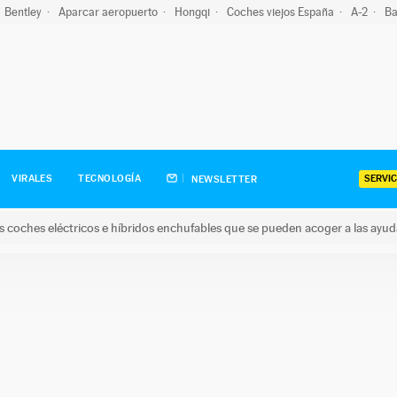
Bentley
Aparcar aeropuerto
Hongqi
Coches viejos España
A-2
Ba
SERVIC
VIRALES
TECNOLOGÍA
NEWSLETTER
s coches eléctricos e híbridos enchufables que se pueden acoger a las ayu
hes eléctricos e híbridos enchufables que se pueden acoger a la