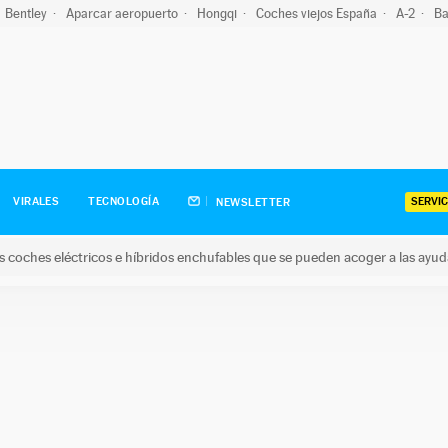
Bentley
Aparcar aeropuerto
Hongqi
Coches viejos España
A-2
Ba
SERVIC
VIRALES
TECNOLOGÍA
NEWSLETTER
s coches eléctricos e híbridos enchufables que se pueden acoger a las ayu
hes eléctricos e híbridos enchufables que se pueden acoger a la