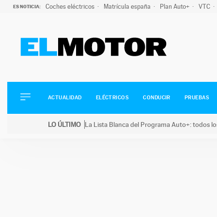
Coches eléctricos
Matrícula españa
Plan Auto+
VTC
ES NOTICIA:
ACTUALIDAD
ELÉCTRICOS
CONDUCIR
ACTUALIDAD
ELÉCTRICOS
CONDUCIR
PRUEBAS
PRUEBAS
Saltar
VIRALES
LO ÚLTIMO
La Lista Blanca del Programa Auto+: todos lo
al
PODCAST
LO ÚLTIMO
La Lista Blanca del Programa Auto+: todos los coc
contenido
MOTOS
TECNOLOGÍA
SUPERCOCHES
MOTORTV
PREMIOS
SERVICIOS