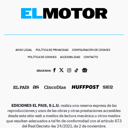
AVISO LEGAL
POLÍTICA DE PRIVACIDAD
CONFIGURACIÓN DE COOKIES
POLÍTICA DE COOKIES
ACCESIBILIDAD
CONTACTO
SÍGUENOS:
EDICIONES EL PAIS, S.L.U.
realiza una reserva expresa de las
reproducciones y usos de las obras y otras prestaciones accesibles
desde este sitio web a medios de lectura mecánica u otros medios
que resulten adecuados a tal fin de conformidad con el artículo 67.3
del Real Decreto-ley 24/2021, de 2 de noviembre.