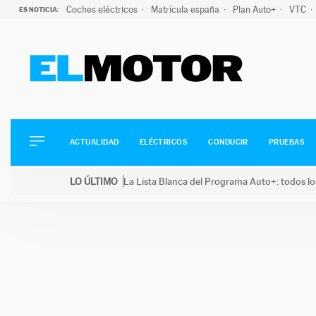
Coches eléctricos
Matrícula españa
Plan Auto+
VTC
ES NOTICIA:
ACTUALIDAD
ELÉCTRICOS
CONDUCIR
ACTUALIDAD
ELÉCTRICOS
CONDUCIR
PRUEBAS
PRUEBAS
Saltar
VIRALES
LO ÚLTIMO
La Lista Blanca del Programa Auto+: todos lo
al
PODCAST
LO ÚLTIMO
La Lista Blanca del Programa Auto+: todos los coc
contenido
MOTOS
TECNOLOGÍA
SUPERCOCHES
MOTORTV
PREMIOS
SERVICIOS