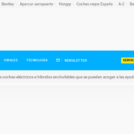
Bentley
Aparcar aeropuerto
Hongqi
Coches viejos España
A-2
Ba
SERVIC
VIRALES
TECNOLOGÍA
NEWSLETTER
s coches eléctricos e híbridos enchufables que se pueden acoger a las ayu
hes eléctricos e híbridos enchufables que se pueden acoger a la