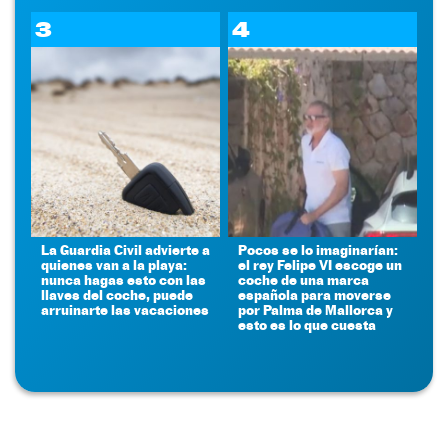
3
4
La Guardia Civil advierte a
Pocos se lo imaginarían:
quienes van a la playa:
el rey Felipe VI escoge un
nunca hagas esto con las
coche de una marca
llaves del coche, puede
española para moverse
arruinarte las vacaciones
por Palma de Mallorca y
esto es lo que cuesta