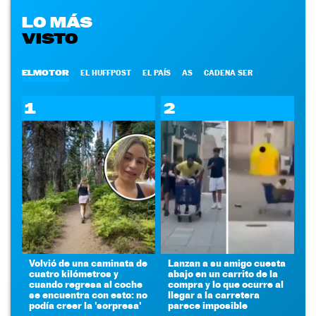
LO MÁS
VISTO
ELMOTOR
EL HUFFPOST
EL PAÍS
AS
CADENA SER
1
2
Volvió de una caminata de
Lanzan a su amigo cuesta
cuatro kilómetros y
abajo en un carrito de la
cuando regresa al coche
compra y lo que ocurre al
se encuentra con esto: no
llegar a la carretera
podía creer la 'sorpresa'
parece imposible