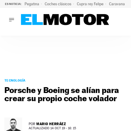
Pegatina
Coches clásicos
Cupra rey Felipe
Caravana lig
ES NOTICIA:
LO ÚLTIMO
¿Conocías esta pegatina de moda?: puede salvar tu coche d
LO ÚLTIMO
¿Conocías esta pegatina de moda?: puede salvar tu coche de
ACTUALIDAD
ELÉCTRICOS
CONDUCIR
PRUEBAS
Saltar
VIRALES
al
TECNOLOGÍA
PODCAST
contenido
Porsche y Boeing se alían para
MOTOS
crear su propio coche volador
TECNOLOGÍA
SUPERCOCHES
MOTORTV
PREMIOS
MARIO HERRÁEZ
POR
SERVICIOS
ACTUALIZADO 14 OCT 19 - 16: 15