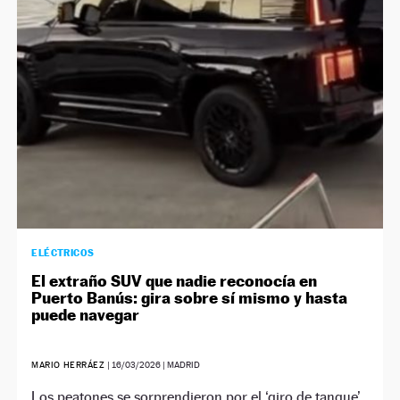
NEWSLETTER
SÍGUENOS
ELÉCTRICOS
El extraño SUV que nadie reconocía en
Puerto Banús: gira sobre sí mismo y hasta
puede navegar
MARIO HERRÁEZ
|
16/03/2026
| MADRID
Los peatones se sorprendieron por el ‘giro de tanque’