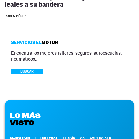
leales a su bandera
RUBÉN PÉREZ
SERVICIOS EL
MOTOR
Encuentra los mejores talleres, seguros, autoescuelas,
neumáticos…
BUSCAR
LO MÁS
VISTO
ELMOTOR
EL HUFFPOST
EL PAÍS
AS
CADENA SER