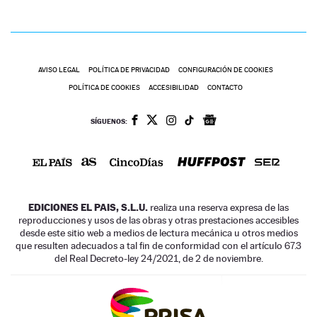
AVISO LEGAL
POLÍTICA DE PRIVACIDAD
CONFIGURACIÓN DE COOKIES
POLÍTICA DE COOKIES
ACCESIBILIDAD
CONTACTO
SÍGUENOS:
EDICIONES EL PAIS, S.L.U.
realiza una reserva expresa de las
reproducciones y usos de las obras y otras prestaciones accesibles
desde este sitio web a medios de lectura mecánica u otros medios
que resulten adecuados a tal fin de conformidad con el artículo 67.3
del Real Decreto-ley 24/2021, de 2 de noviembre.