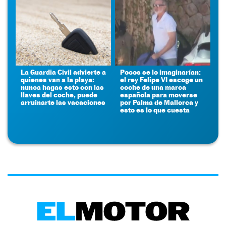
La Guardia Civil advierte a
Pocos se lo imaginarían:
quienes van a la playa:
el rey Felipe VI escoge un
nunca hagas esto con las
coche de una marca
llaves del coche, puede
española para moverse
arruinarte las vacaciones
por Palma de Mallorca y
esto es lo que cuesta