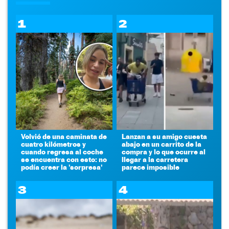
1
2
Volvió de una caminata de
Lanzan a su amigo cuesta
cuatro kilómetros y
abajo en un carrito de la
cuando regresa al coche
compra y lo que ocurre al
se encuentra con esto: no
llegar a la carretera
podía creer la 'sorpresa'
parece imposible
3
4