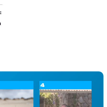
:
n
4