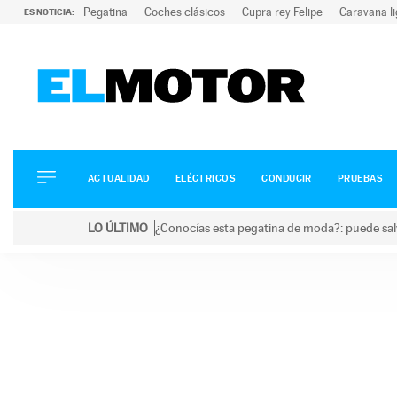
Pegatina
Coches clásicos
Cupra rey Felipe
Caravana l
ES NOTICIA:
ACTUALIDAD
ELÉCTRICOS
CONDUCIR
ACTUALIDAD
ELÉCTRICOS
CONDUCIR
PRUEBAS
PRUEBAS
Saltar
VIRALES
LO ÚLTIMO
¿Conocías esta pegatina de moda?: puede salv
al
PODCAST
LO ÚLTIMO
¿Conocías esta pegatina de moda?: puede salvar tu
contenido
MOTOS
TECNOLOGÍA
SUPERCOCHES
MOTORTV
PREMIOS
SERVICIOS