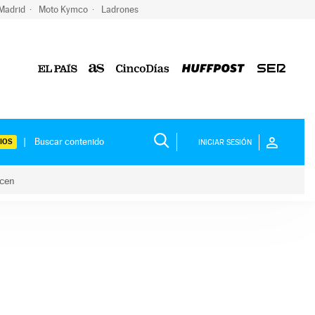
 Madrid
Moto Kymco
Ladrones
IOS
INICIAR SESIÓN
acen
lo hacen