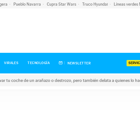
igera
Pueblo Navarra
Cupra Star Wars
Truco Hyundai
Líneas verdes
SERVIC
VIRALES
TECNOLOGÍA
NEWSLETTER
ar tu coche de un arañazo o destrozo, pero también delata a quienes lo h
 coche de un arañazo o destrozo, pero también delata a quienes 