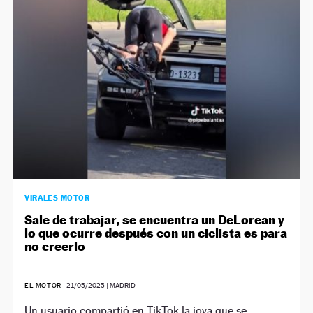
NEWSLETTER
SÍGUENOS
VIRALES MOTOR
Sale de trabajar, se encuentra un DeLorean y
lo que ocurre después con un ciclista es para
no creerlo
EL MOTOR
|
21/05/2025
| MADRID
Un usuario compartió en TikTok la joya que se