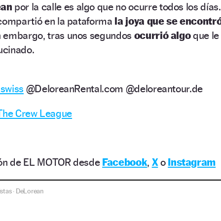
ean
por la calle es algo que no ocurre todos los días.
 compartió en la pataforma
la joya que se encontr
 embargo, tras unos segundos
ocurrió algo
que le
ucinado.
swiss
@DeloreanRental.com @deloreantour.de
 The Crew League
ción de EL MOTOR desde
Facebook
,
X
o
Instagram
istas
DeLorean
·