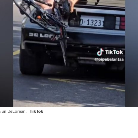
TikTok
a un DeLorean. |