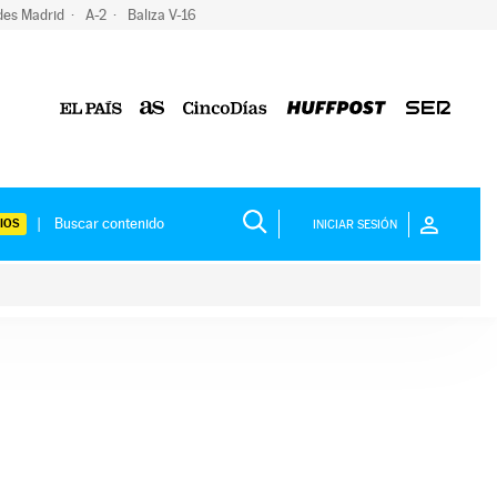
des Madrid
A-2
Baliza V-16
IOS
INICIAR SESIÓN