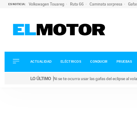
Volkswagen Touareg
Ruta 66
Caminata sorpresa
Gafa
ES NOTICIA:
ACTUALIDAD
ELÉCTRICOS
CONDUCIR
ACTUALIDAD
ELÉCTRICOS
CONDUCIR
PRUEBAS
PRUEBAS
Saltar
VIRALES
LO ÚLTIMO
Ni se te ocurra usar las gafas del eclipse al v
al
PODCAST
LO ÚLTIMO
Ni se te ocurra usar las gafas del eclipse al volant
contenido
MOTOS
TECNOLOGÍA
SUPERCOCHES
MOTORTV
PREMIOS
SERVICIOS