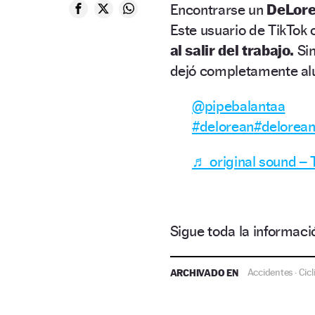
Encontrarse un
DeLor
Este usuario de TikTok
al salir del trabajo.
Sin
dejó completamente al
@pipebalantaa
#delorean
#delorean
♬ original sound –
Sigue toda la informa
ARCHIVADO EN
Accidentes
Cicl
·