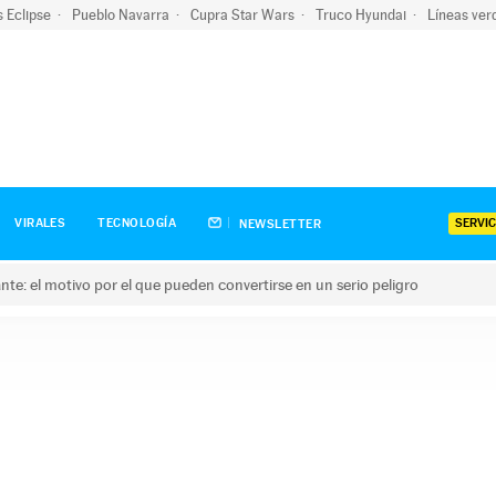
s Eclipse
Pueblo Navarra
Cupra Star Wars
Truco Hyundai
Líneas ver
SERVIC
VIRALES
TECNOLOGÍA
NEWSLETTER
olante: el motivo por el que pueden convertirse en un serio peligro
e: el motivo por el que pueden convertirse en un serio peligro