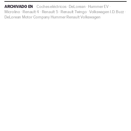
ARCHIVADO EN
Coches eléctricos
·
DeLorean
·
Hummer EV
·
Microlino
·
Renault 4
·
Renault 5
·
Renault Twingo
·
Volkswagen I.D. Buzz
·
DeLorean Motor Company
Hummer
Renault
Volkswagen