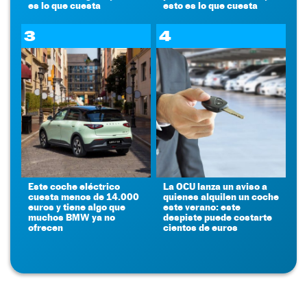
es lo que cuesta
esto es lo que cuesta
3
4
Este coche eléctrico
La OCU lanza un aviso a
cuesta menos de 14.000
quienes alquilen un coche
euros y tiene algo que
este verano: este
muchos BMW ya no
despiste puede costarte
ofrecen
cientos de euros