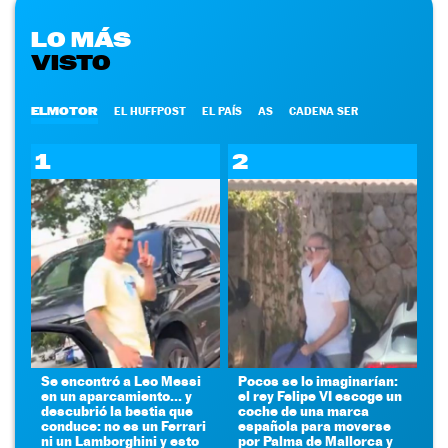
LO MÁS
VISTO
ELMOTOR
EL HUFFPOST
EL PAÍS
AS
CADENA SER
1
2
Se encontró a Leo Messi
Pocos se lo imaginarían:
en un aparcamiento... y
el rey Felipe VI escoge un
descubrió la bestia que
coche de una marca
conduce: no es un Ferrari
española para moverse
ni un Lamborghini y esto
por Palma de Mallorca y