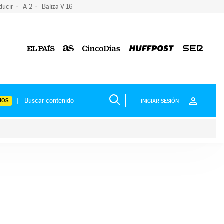
ducir
A-2
Baliza V-16
IOS
INICIAR SESIÓN
ium