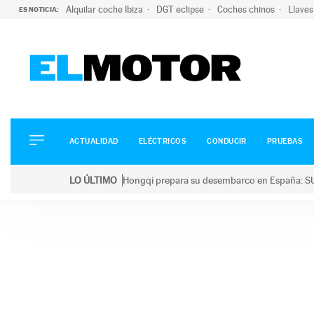
Alquilar coche Ibiza
DGT eclipse
Coches chinos
Llaves
ES NOTICIA:
ACTUALIDAD
ELÉCTRICOS
CONDUCIR
ACTUALIDAD
ELÉCTRICOS
CONDUCIR
PRUEBAS
PRUEBAS
Saltar
VIRALES
LO ÚLTIMO
Hongqi prepara su desembarco en España: SU
al
PODCAST
LO ÚLTIMO
Hongqi prepara su desembarco en España: SUV eléc
contenido
MOTOS
TECNOLOGÍA
SUPERCOCHES
MOTORTV
PREMIOS
SERVICIOS