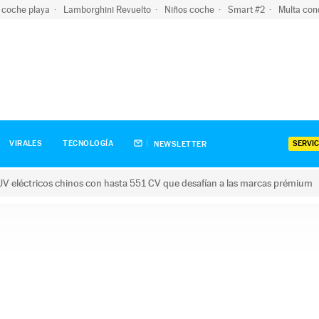
 coche playa
Lamborghini Revuelto
Niños coche
Smart #2
Multa con
SERVIC
VIRALES
TECNOLOGÍA
NEWSLETTER
V eléctricos chinos con hasta 551 CV que desafían a las marcas prémium
tricos chinos con hasta 551 CV que desafían a las marcas prém