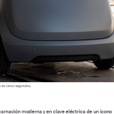
/h en cinco segundos.
carnación moderna y en clave eléctrica de un icono