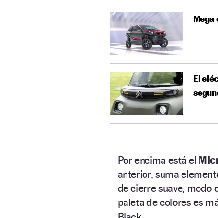
Mega e
El elé
segun
Por encima está el
Mic
anterior, suma element
de cierre suave, modo d
paleta de colores es m
Black.