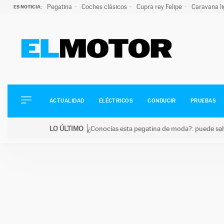
Pegatina
Coches clásicos
Cupra rey Felipe
Caravana l
ES NOTICIA:
ACTUALIDAD
ELÉCTRICOS
CONDUCIR
ACTUALIDAD
ELÉCTRICOS
CONDUCIR
PRUEBAS
PRUEBAS
Saltar
VIRALES
LO ÚLTIMO
¿Conocías esta pegatina de moda?: puede salv
al
PODCAST
LO ÚLTIMO
¿Conocías esta pegatina de moda?: puede salvar tu
contenido
MOTOS
TECNOLOGÍA
SUPERCOCHES
MOTORTV
PREMIOS
SERVICIOS