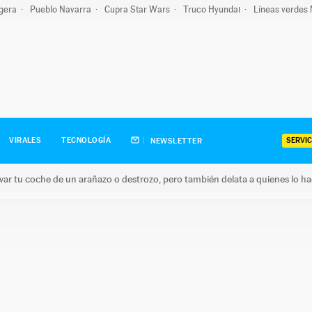
igera
Pueblo Navarra
Cupra Star Wars
Truco Hyundai
Líneas verdes
SERVIC
VIRALES
TECNOLOGÍA
NEWSLETTER
ar tu coche de un arañazo o destrozo, pero también delata a quienes lo h
 coche de un arañazo o destrozo, pero también delata a quienes 