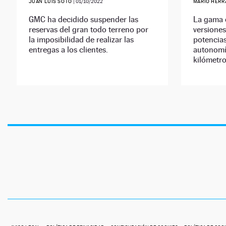
JUAN LUIS SOTO
|
01/10/2022
MARIO HERR
GMC ha decidido suspender las
La gama 
reservas del gran todo terreno por
versiones
la imposibilidad de realizar las
potencia
entregas a los clientes.
autonomí
kilómetro