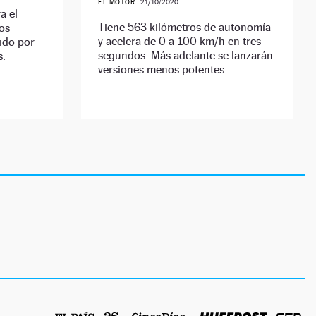
EL MOTOR
|
21/10/2020
a el
Tiene 563 kilómetros de autonomía
los
y acelera de 0 a 100 km/h en tres
ido por
segundos. Más adelante se lanzarán
s.
versiones menos potentes.