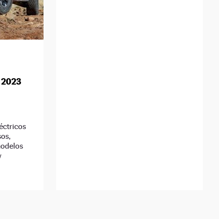
 2023
éctricos
sos,
modelos
y