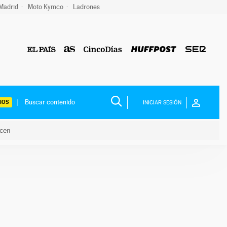
 Madrid
Moto Kymco
Ladrones
IOS
INICIAR SESIÓN
acen
lo hacen