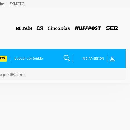
che
ZXMOTO
IOS
INICIAR SESIÓN
os por 36 euros
los niños por 36 euros