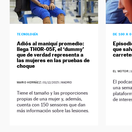
TECNOLOGÍA
DE 100 A 
Adiós al maniquí promedio:
Episodi
llega THOR-05F, el ‘dummy’
que salv
que de verdad representa a
carrete
las mujeres en las pruebas de
choque
EL MOTOR
|
1
El podca
MARIO HERRÁEZ
|
01/12/2025
| MADRID
una seman
Tiene el tamaño y las proporciones
plataform
propias de una mujer y, además,
de intere
cuenta con 150 sensores que dan
más información sobre las lesiones.