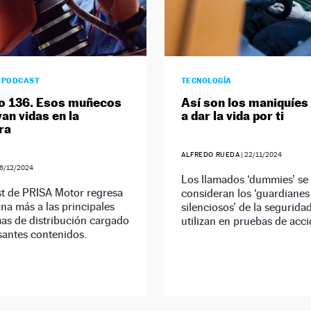
0 PODCAST
TECNOLOGÍA
o 136. Esos muñecos
Así son los maniquíes
an vidas en la
a dar la vida por ti
ra
ALFREDO RUEDA
|
22/11/2024
6/12/2024
Los llamados ‘dummies’ se
st de PRISA Motor regresa
consideran los ‘guardianes
a más a las principales
silenciosos’ de la seguridad
as de distribución cargado
utilizan en pruebas de acci
santes contenidos.