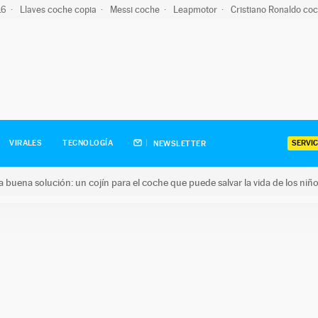
-16
Llaves coche copia
Messi coche
Leapmotor
Cristiano Ronaldo co
SERVIC
VIRALES
TECNOLOGÍA
NEWSLETTER
una buena solución: un cojín para el coche que puede salvar la vida de los niñ
ena solución: un cojín para el coche que puede salvar la vida de 