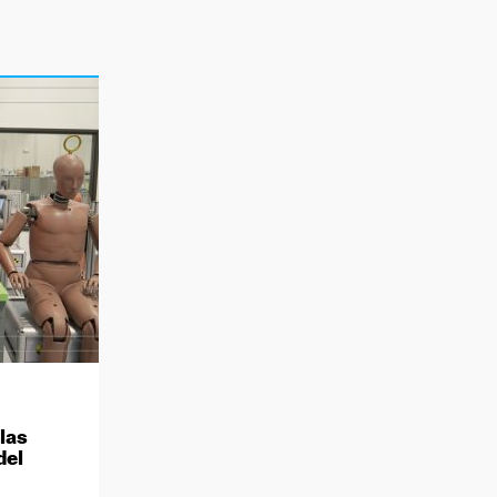
las
del