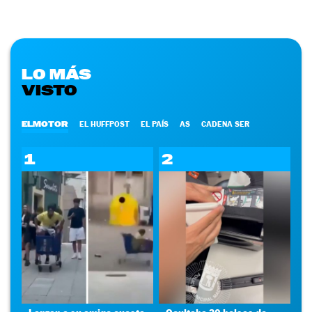
LO MÁS
VISTO
ELMOTOR
EL HUFFPOST
EL PAÍS
AS
CADENA SER
1
2