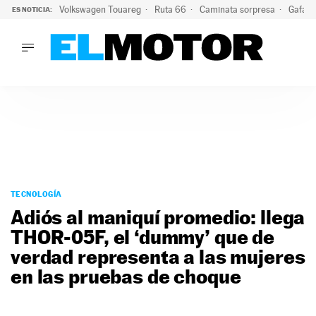
Volkswagen Touareg
Ruta 66
Caminata sorpresa
Gafas 
ES NOTICIA:
LO ÚLTIMO
Ni se te ocurra usar las gafas del eclipse al volante: el moti
LO ÚLTIMO
Ni se te ocurra usar las gafas del eclipse al volante: el motiv
ACTUALIDAD
ELÉCTRICOS
CONDUCIR
PRUEBAS
Saltar
VIRALES
al
TECNOLOGÍA
PODCAST
contenido
Adiós al maniquí promedio: llega
MOTOS
THOR-05F, el ‘dummy’ que de
TECNOLOGÍA
verdad representa a las mujeres
SUPERCOCHES
MOTORTV
en las pruebas de choque
PREMIOS
SERVICIOS