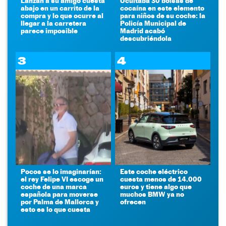
Lanzan a su amigo cuesta
Ocultaba 30 bolsas de
abajo en un carrito de la
cocaína en este elemento
compra y lo que ocurre al
para niños de su coche: la
llegar a la carretera
Policía Municipal de
parece imposible
Madrid acabó
descubriéndola
3
4
Pocos se lo imaginarían:
Este coche eléctrico
el rey Felipe VI escoge un
cuesta menos de 14.000
coche de una marca
euros y tiene algo que
española para moverse
muchos BMW ya no
por Palma de Mallorca y
ofrecen
esto es lo que cuesta