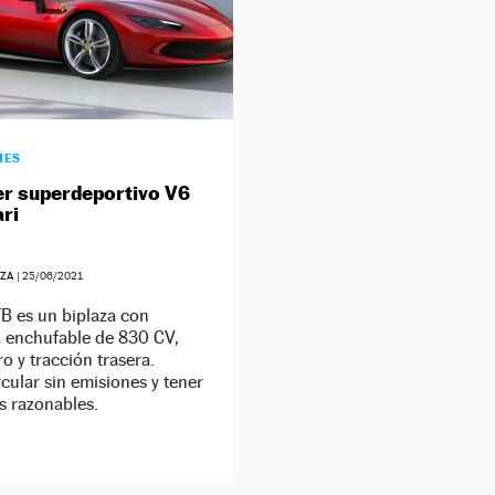
HES
er superdeportivo V6
ari
ZA
|
25/06/2021
B es un biplaza con
 enchufable de 830 CV,
ro y tracción trasera.
cular sin emisiones y tener
 razonables.