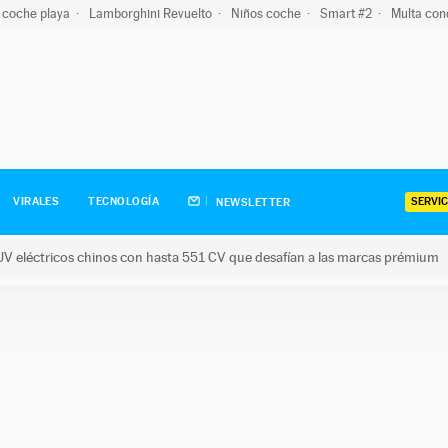
 coche playa
Lamborghini Revuelto
Niños coche
Smart #2
Multa con
SERVIC
VIRALES
TECNOLOGÍA
NEWSLETTER
V eléctricos chinos con hasta 551 CV que desafían a las marcas prémium
tricos chinos con hasta 551 CV que desafían a las marcas prém