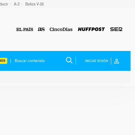
ducir
A-2
Baliza V-16
IOS
INICIAR SESIÓN
ium