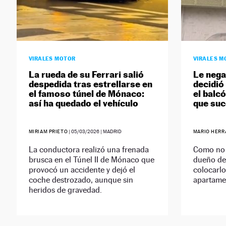
VIRALES MOTOR
VIRALES M
La rueda de su Ferrari salió
Le nega
despedida tras estrellarse en
decidió
el famoso túnel de Mónaco:
el balc
así ha quedado el vehículo
que suc
MIRIAM PRIETO
|
05/03/2026
| MADRID
MARIO HERR
La conductora realizó una frenada
Como no 
brusca en el Túnel II de Mónaco que
dueño de 
provocó un accidente y dejó el
colocarlo
coche destrozado, aunque sin
apartamen
heridos de gravedad.