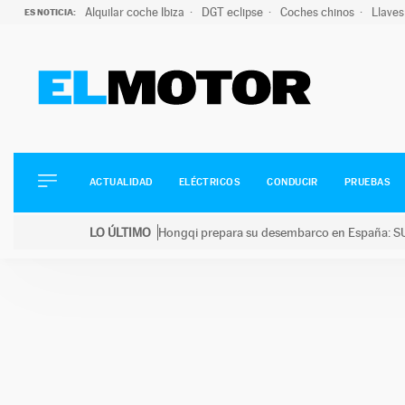
Alquilar coche Ibiza
DGT eclipse
Coches chinos
Llaves
ES NOTICIA:
ACTUALIDAD
ELÉCTRICOS
CONDUCIR
ACTUALIDAD
ELÉCTRICOS
CONDUCIR
PRUEBAS
PRUEBAS
Saltar
VIRALES
LO ÚLTIMO
Hongqi prepara su desembarco en España: SU
al
PODCAST
LO ÚLTIMO
Hongqi prepara su desembarco en España: SUV eléc
contenido
MOTOS
TECNOLOGÍA
SUPERCOCHES
MOTORTV
PREMIOS
SERVICIOS