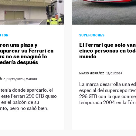
OTOR
SUPERCOCHES
ron una plaza y
El Ferrari que solo van
 aparcar su Ferrari en
cinco personas en tod
ón: no se imaginó lo
mundo
edería después
MARIO HERRÁEZ
|
11/01/2024
ÁEZ
|
10/12/2025
| MADRID
La marca desarrolla una ed
tenía donde aparcarlo, el
especial del superdeportiv
este Ferrari 296 GTB quiso
296 GTB con la que conme
 en el balcón de su
temporada 2004 en la Fór
to, pero no salió bien.