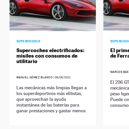
SUPERCOCHES
SUPERCOC
Supercoches electrificados:
El prim
misiles con consumos de
de Ferr
utilitario
MARCOS BAE
MANUEL GÓMEZ BLANCO
|
08/08/2021
El 296 GT
Las mecánicas más limpias llegan a
mecánica
los superdeportivos más elitistas,
peso lige
que aprovechan la ayuda
Puede cir
instantánea de las baterías para
consumos
ganar prestaciones y gastar menos.