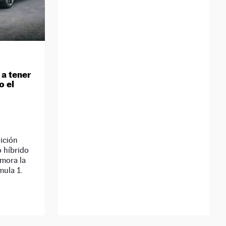
 a tener
o el
ición
o híbrido
mora la
mula 1.