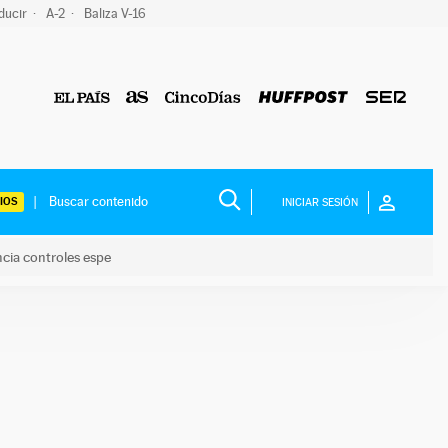
ducir
A-2
Baliza V-16
IOS
INICIAR SESIÓN
ncia controles espe
 y anuncia controles espe