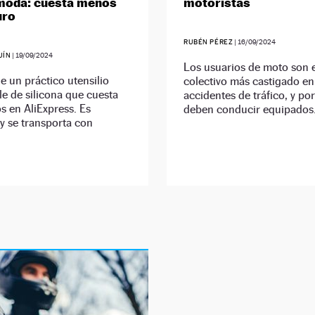
moda: cuesta menos
motoristas
uro
RUBÉN PÉREZ
|
16/09/2024
UÍN
|
19/09/2024
Los usuarios de moto son e
de un práctico utensilio
colectivo más castigado en
ble de silicona que cuesta
accidentes de tráfico, y por
s en AliExpress. Es
deben conducir equipados
y se transporta con