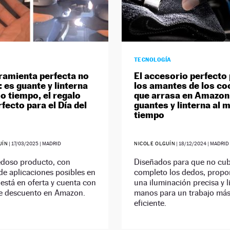
TECNOLOGÍA
ramienta perfecta no
El accesorio perfecto
 es guante y linterna
los amantes de los co
o tiempo, el regalo
que arrasa en Amazon
rfecto para el Día del
guantes y linterna al
tiempo
UÍN
|
17/03/2025
| MADRID
NICOLE OLGUÍN
|
18/12/2024
| MADRID
edoso producto, con
Diseñados para que no cu
de aplicaciones posibles en
completo los dedos, propo
 está en oferta y cuenta con
una iluminación precisa y l
e descuento en Amazon.
manos para un trabajo má
eficiente.