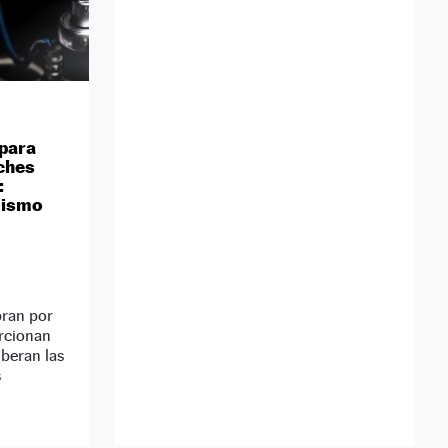
 para
ches
:
 mismo
bran por
rcionan
iberan las
s