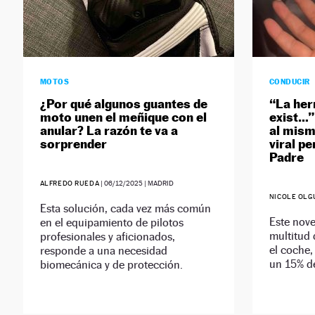
MOTOS
CONDUCIR
¿Por qué algunos guantes de
“La her
moto unen el meñique con el
exist…”:
anular? La razón te va a
al mism
sorprender
viral pe
Padre
ALFREDO RUEDA
|
06/12/2025
| MADRID
NICOLE OLG
Esta solución, cada vez más común
Este nov
en el equipamiento de pilotos
multitud 
profesionales y aficionados,
el coche,
responde a una necesidad
un 15% d
biomecánica y de protección.