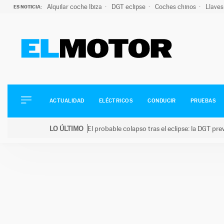
Alquilar coche Ibiza
DGT eclipse
Coches chinos
Llaves
ES NOTICIA:
ACTUALIDAD
ELÉCTRICOS
CONDUCIR
ACTUALIDAD
ELÉCTRICOS
CONDUCIR
PRUEBAS
PRUEBAS
Saltar
VIRALES
LO ÚLTIMO
El probable colapso tras el eclipse: la DGT p
al
PODCAST
LO ÚLTIMO
El probable colapso tras el eclipse: la DGT prevé u
contenido
MOTOS
TECNOLOGÍA
SUPERCOCHES
MOTORTV
PREMIOS
SERVICIOS