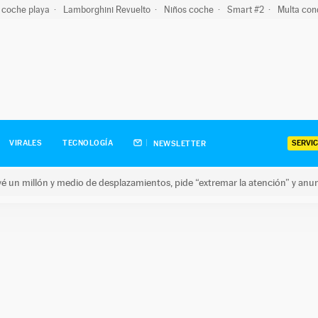
 coche playa
Lamborghini Revuelto
Niños coche
Smart #2
Multa con
SERVIC
VIRALES
TECNOLOGÍA
NEWSLETTER
revé un millón y medio de desplazamientos, pide “extremar la atención” y anu
n millón y medio de desplazamientos, pide “extremar la atención”