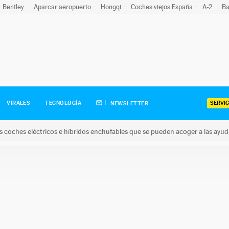
Bentley
Aparcar aeropuerto
Hongqi
Coches viejos España
A-2
Ba
SERVIC
VIRALES
TECNOLOGÍA
NEWSLETTER
s coches eléctricos e híbridos enchufables que se pueden acoger a las ayu
hes eléctricos e híbridos enchufables que se pueden acoger a la