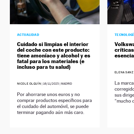
ACTUALIDAD
TECNOLOG
Cuidado si limpias el interior
Volkswa
del coche con este producto:
crítica
tiene amoníaco y alcohol y es
esencia
fatal para los materiales (e
incluso para tu salud)
ELENA SANZ
La marca
NICOLE OLGUÍN
|
16/11/2025
| MADRID
corregid
Por ahorrarse unos euros y no
sus dirig
comprar productos específicos para
“mucho d
el cuidado del automóvil, se puede
terminar pagando aún más caro.