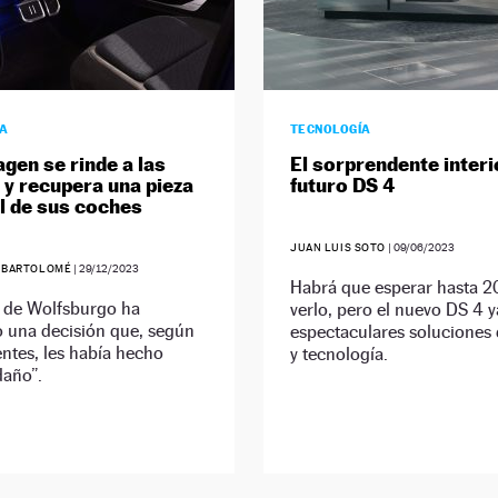
ÍA
TECNOLOGÍA
gen se rinde a las
El sorprendente interi
s y recupera una pieza
futuro DS 4
l de sus coches
JUAN LUIS SOTO
|
09/06/2023
 BARTOLOMÉ
|
29/12/2023
Habrá que esperar hasta 2
 de Wolfsburgo ha
verlo, pero el nuevo DS 4 
o una decisión que, según
espectaculares soluciones
entes, les había hecho
y tecnología.
año”.