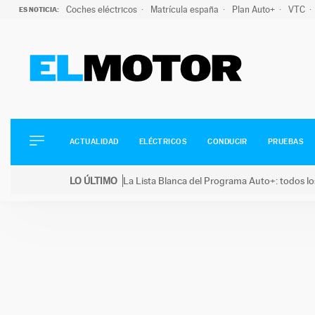
Coches eléctricos
Matrícula españa
Plan Auto+
VTC
ES NOTICIA:
ACTUALIDAD
ELÉCTRICOS
CONDUCIR
ACTUALIDAD
ELÉCTRICOS
CONDUCIR
PRUEBAS
PRUEBAS
Saltar
VIRALES
LO ÚLTIMO
La Lista Blanca del Programa Auto+: todos lo
al
PODCAST
LO ÚLTIMO
La Lista Blanca del Programa Auto+: todos los coc
contenido
MOTOS
TECNOLOGÍA
SUPERCOCHES
MOTORTV
PREMIOS
SERVICIOS