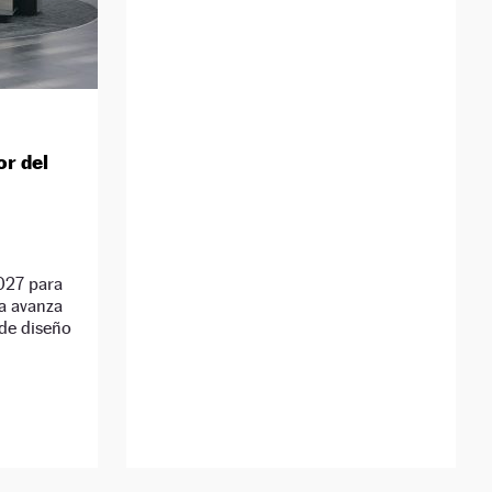
or del
027 para
ya avanza
 de diseño