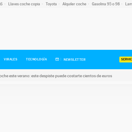
-16
Llaves coche copia
Toyota
Alquiler coche
Gasolina 95 o 98
Lam
SERVIC
VIRALES
TECNOLOGÍA
NEWSLETTER
oche este verano: este despiste puede costarte cientos de euros
este verano: este despiste puede costarte cientos de euros