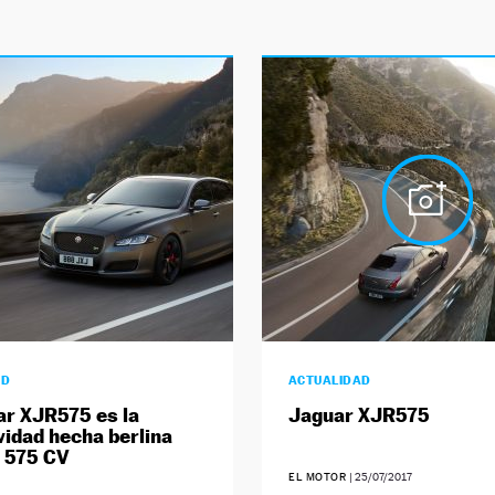
AD
ACTUALIDAD
ar XJR575 es la
Jaguar XJR575
vidad hecha berlina
 575 CV
EL MOTOR
|
25/07/2017