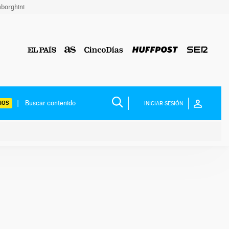
borghini
IOS
INICIAR SESIÓN