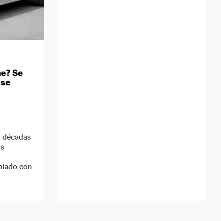
e? Se
 se
n décadas
us
biado con