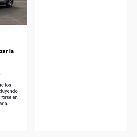
zar la
D
ne los
cluyendo
rtirse en
eana.