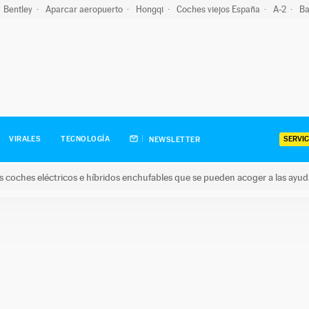
Bentley
Aparcar aeropuerto
Hongqi
Coches viejos España
A-2
Ba
SERVIC
VIRALES
TECNOLOGÍA
NEWSLETTER
s coches eléctricos e híbridos enchufables que se pueden acoger a las ayu
hes eléctricos e híbridos enchufables que se pueden acoger a la