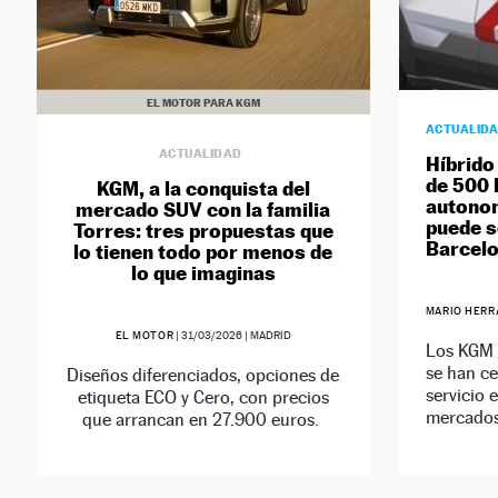
EL MOTOR PARA KGM
ACTUALID
ACTUALIDAD
Híbrido
de 500 
KGM, a la conquista del
autonom
mercado SUV con la familia
puede s
Torres: tres propuestas que
Barcel
lo tienen todo por menos de
lo que imaginas
MARIO HERR
EL MOTOR
|
31/03/2026
| MADRID
Los KGM 
se han ce
Diseños diferenciados, opciones de
servicio 
etiqueta ECO y Cero, con precios
mercados
que arrancan en 27.900 euros.