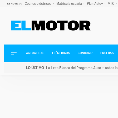
Coches eléctricos
Matrícula españa
Plan Auto+
VTC
ES NOTICIA:
ACTUALIDAD
ELÉCTRICOS
CONDUCIR
ACTUALIDAD
ELÉCTRICOS
CONDUCIR
PRUEBAS
PRUEBAS
Saltar
VIRALES
LO ÚLTIMO
La Lista Blanca del Programa Auto+: todos lo
al
PODCAST
LO ÚLTIMO
La Lista Blanca del Programa Auto+: todos los coc
contenido
MOTOS
TECNOLOGÍA
SUPERCOCHES
MOTORTV
PREMIOS
SERVICIOS