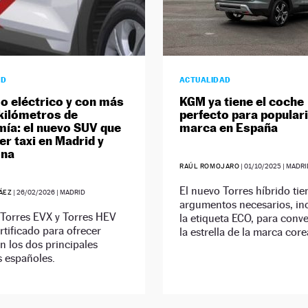
AD
ACTUALIDAD
 o eléctrico y con más
KGM ya tiene el coche
kilómetros de
perfecto para populari
ía: el nuevo SUV que
marca en España
er taxi en Madrid y
ona
RAÚL ROMOJARO
|
01/10/2025
| MADRI
El nuevo Torres híbrido tie
ÁEZ
|
26/02/2026
| MADRID
argumentos necesarios, in
Torres EVX y Torres HEV
la etiqueta ECO, para conve
rtificado para ofrecer
la estrella de la marca cor
en los dos principales
 españoles.