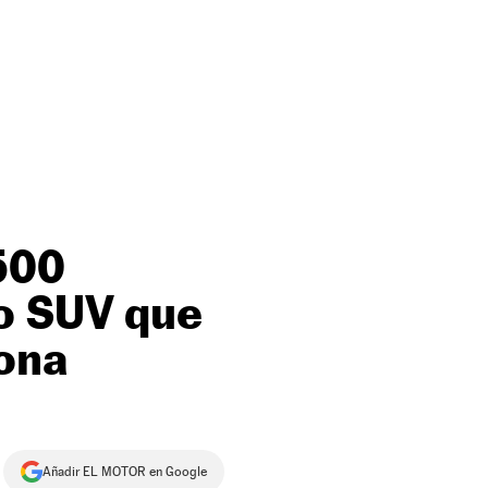
 500
vo SUV que
lona
Añadir EL MOTOR en Google