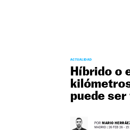
NEWSLETTER
SÍGUENOS
ACTUALIDAD
Híbrido o 
kilómetros
puede ser 
MARIO HERRÁE
POR
MADRID |
26 FEB 26 - 15