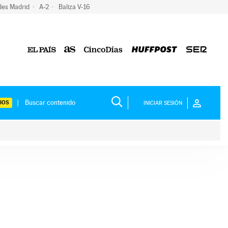
des Madrid
A-2
Baliza V-16
IOS
INICIAR SESIÓN