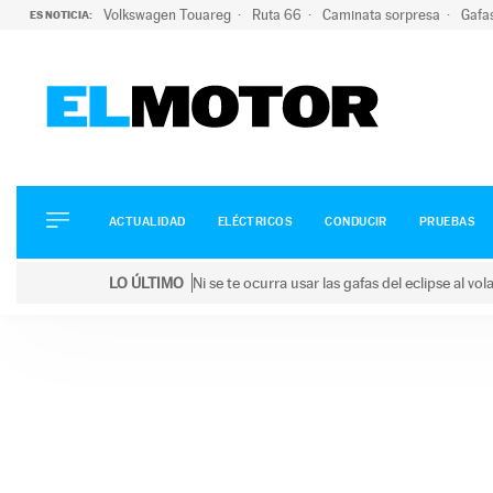
Volkswagen Touareg
Ruta 66
Caminata sorpresa
Gafa
ES NOTICIA:
ACTUALIDAD
ELÉCTRICOS
CONDUCIR
ACTUALIDAD
ELÉCTRICOS
CONDUCIR
PRUEBAS
PRUEBAS
Saltar
VIRALES
LO ÚLTIMO
Ni se te ocurra usar las gafas del eclipse al v
al
PODCAST
LO ÚLTIMO
Ni se te ocurra usar las gafas del eclipse al volant
contenido
MOTOS
TECNOLOGÍA
SUPERCOCHES
MOTORTV
PREMIOS
SERVICIOS