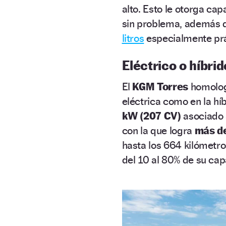
alto. Esto le otorga cap
sin problema, además 
litros
especialmente prá
Eléctrico o híbrid
El
KGM Torres
homologa
eléctrica como en la híb
kW (207 CV)
asociado 
con la que logra
más de
hasta los 664 kilómetr
del 10 al 80% de su ca