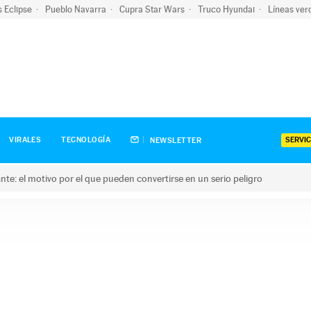
s Eclipse
Pueblo Navarra
Cupra Star Wars
Truco Hyundai
Líneas ver
SERVIC
VIRALES
TECNOLOGÍA
NEWSLETTER
olante: el motivo por el que pueden convertirse en un serio peligro
e: el motivo por el que pueden convertirse en un serio peligro