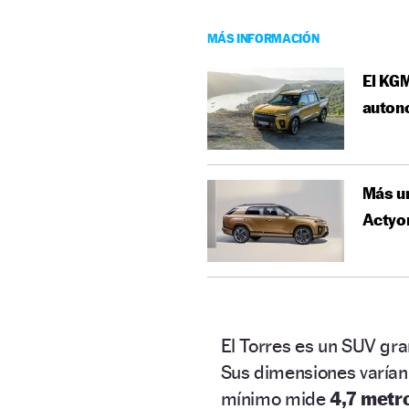
MÁS INFORMACIÓN
El KGM
autono
Más ur
Actyo
El Torres es un SUV gr
Sus dimensiones varían
mínimo mide
4,7 metro