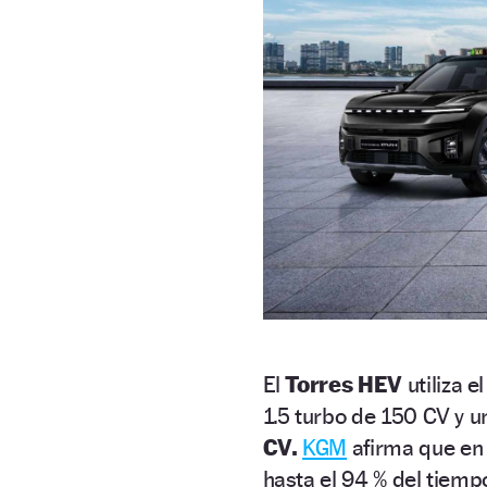
El
Torres HEV
utiliza 
1.5 turbo de 150 CV y u
CV.
KGM
afirma que en
hasta el 94 % del tiemp