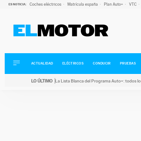
Coches eléctricos
Matrícula españa
Plan Auto+
VTC
ES NOTICIA:
ACTUALIDAD
ELÉCTRICOS
CONDUCIR
ACTUALIDAD
ELÉCTRICOS
CONDUCIR
PRUEBAS
PRUEBAS
Saltar
VIRALES
LO ÚLTIMO
La Lista Blanca del Programa Auto+: todos lo
al
PODCAST
LO ÚLTIMO
La Lista Blanca del Programa Auto+: todos los coc
contenido
MOTOS
TECNOLOGÍA
SUPERCOCHES
MOTORTV
PREMIOS
SERVICIOS