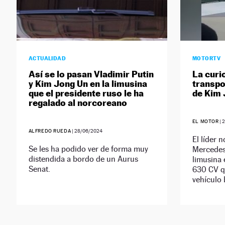
ACTUALIDAD
MOTORTV
Así se lo pasan Vladimir Putin
La curi
y Kim Jong Un en la limusina
transpor
que el presidente ruso le ha
de Kim 
regalado al norcoreano
EL MOTOR
|
2
ALFREDO RUEDA
|
28/06/2024
El líder 
Se les ha podido ver de forma muy
Mercedes
distendida a bordo de un Aurus
limusina
Senat.
630 CV qu
vehículo 