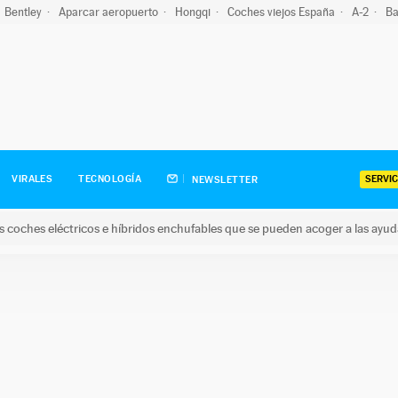
Bentley
Aparcar aeropuerto
Hongqi
Coches viejos España
A-2
Ba
SERVIC
VIRALES
TECNOLOGÍA
NEWSLETTER
s coches eléctricos e híbridos enchufables que se pueden acoger a las ayu
hes eléctricos e híbridos enchufables que se pueden acoger a la