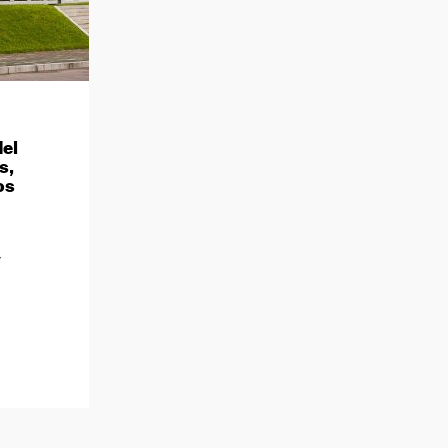
del
s,
os
7