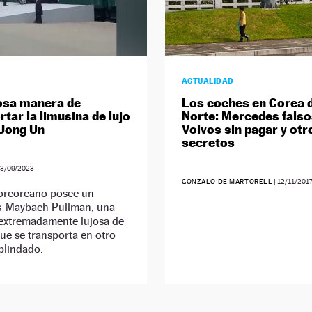
ACTUALIDAD
osa manera de
Los coches en Corea 
tar la limusina de lujo
Norte: Mercedes falso
Jong Un
Volvos sin pagar y otr
secretos
3/09/2023
GONZALO DE MARTORELL
|
12/11/201
norcoreano posee un
-Maybach Pullman, una
 extremadamente lujosa de
e se transporta en otro
blindado.