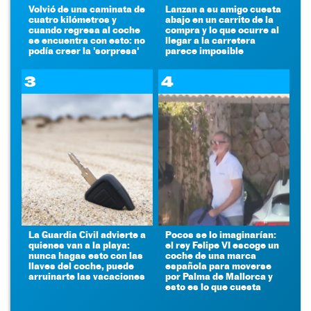
Volvió de una caminata de
Lanzan a su amigo cuesta
cuatro kilómetros y
abajo en un carrito de la
cuando regresa al coche
compra y lo que ocurre al
se encuentra con esto: no
llegar a la carretera
podía creer la 'sorpresa'
parece imposible
3
4
La Guardia Civil advierte a
Pocos se lo imaginarían:
quienes van a la playa:
el rey Felipe VI escoge un
nunca hagas esto con las
coche de una marca
llaves del coche, puede
española para moverse
arruinarte las vacaciones
por Palma de Mallorca y
esto es lo que cuesta