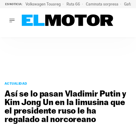
Volkswagen Touareg
Ruta 66
Caminata sorpresa
Gafas 
ES NOTICIA:
LO ÚLTIMO
Ni se te ocurra usar las gafas del eclipse al volante: el moti
LO ÚLTIMO
Ni se te ocurra usar las gafas del eclipse al volante: el motiv
ACTUALIDAD
ELÉCTRICOS
CONDUCIR
PRUEBAS
Saltar
VIRALES
al
ACTUALIDAD
PODCAST
contenido
Así se lo pasan Vladimir Putin y
MOTOS
Kim Jong Un en la limusina que
TECNOLOGÍA
el presidente ruso le ha
SUPERCOCHES
MOTORTV
regalado al norcoreano
PREMIOS
SERVICIOS