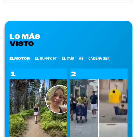
LO MÁS
VISTO
ELMOTOR
EL HUFFPOST
EL PAÍS
AS
CADENA SER
1
2