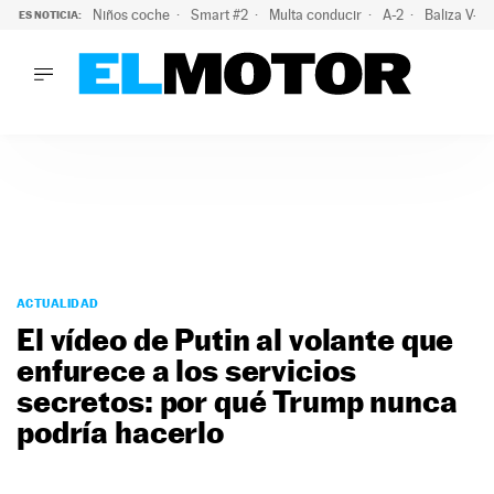
Niños coche
Smart #2
Multa conducir
A-2
Baliza V-1
ES NOTICIA:
LO ÚLTIMO
La policía advierte de este peligro y esta es una buena soluc
LO ÚLTIMO
La policía advierte de este peligro y esta es una buena soluci
ACTUALIDAD
ELÉCTRICOS
CONDUCIR
PRUEBAS
Saltar
VIRALES
al
ACTUALIDAD
PODCAST
contenido
El vídeo de Putin al volante que
MOTOS
enfurece a los servicios
TECNOLOGÍA
secretos: por qué Trump nunca
SUPERCOCHES
MOTORTV
podría hacerlo
PREMIOS
SERVICIOS