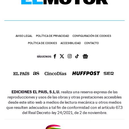
AVISO LEGAL
POLÍTICA DE PRIVACIDAD
CONFIGURACIÓN DE COOKIES
POLÍTICA DE COOKIES
ACCESIBILIDAD
CONTACTO
SÍGUENOS:
EDICIONES EL PAIS, S.L.U.
realiza una reserva expresa de las
reproducciones y usos de las obras y otras prestaciones accesibles
desde este sitio web a medios de lectura mecánica u otros medios
que resulten adecuados a tal fin de conformidad con el artículo 67.3
del Real Decreto-ley 24/2021, de 2 de noviembre.