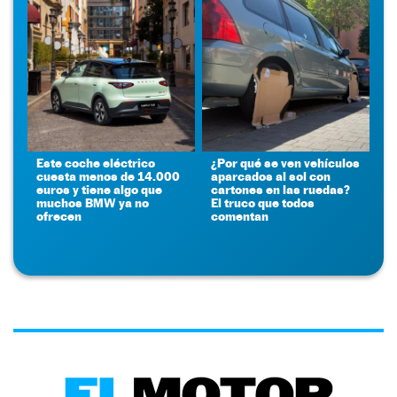
Este coche eléctrico
¿Por qué se ven vehículos
cuesta menos de 14.000
aparcados al sol con
euros y tiene algo que
cartones en las ruedas?
muchos BMW ya no
El truco que todos
ofrecen
comentan