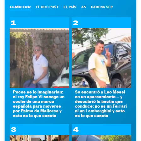
ELMOTOR
EL HUFFPOST
EL PAÍS
AS
CADENA SER
1
2
Pocos se lo imaginarían:
Se encontró a Leo Messi
el rey Felipe VI escoge un
en un aparcamiento... y
coche de una marca
descubrió la bestia que
española para moverse
conduce: no es un Ferrari
por Palma de Mallorca y
ni un Lamborghini y esto
esto es lo que cuesta
es lo que cuesta
3
4