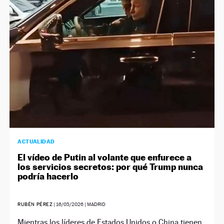
NEWSLETTER
SÍGUENOS
ACTUALIDAD
El vídeo de Putin al volante que enfurece a
los servicios secretos: por qué Trump nunca
podría hacerlo
RUBÉN PÉREZ
|
16/05/2026
| MADRID
Mientras los líderes de Estados Unidos o China tienen