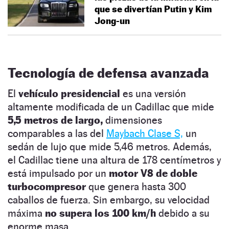
que se divertían Putin y Kim
Jong-un
Tecnología de defensa avanzada
El
vehículo presidencial
es una versión
altamente modificada de un Cadillac que mide
5,5 metros de largo,
dimensiones
comparables a las del
Maybach Clase S,
un
sedán de lujo que mide 5,46 metros. Además,
el Cadillac tiene una altura de 178 centímetros y
está impulsado por un
motor V8 de doble
turbocompresor
que genera hasta 300
caballos de fuerza. Sin embargo, su velocidad
máxima
no supera los 100 km/h
debido a su
enorme masa.