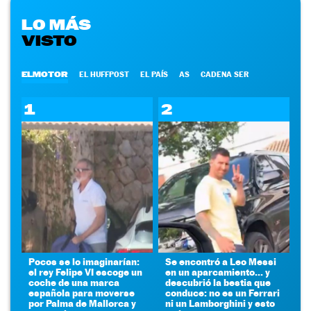
LO MÁS
VISTO
ELMOTOR
EL HUFFPOST
EL PAÍS
AS
CADENA SER
1
2
Pocos se lo imaginarían:
Se encontró a Leo Messi
el rey Felipe VI escoge un
en un aparcamiento... y
coche de una marca
descubrió la bestia que
española para moverse
conduce: no es un Ferrari
por Palma de Mallorca y
ni un Lamborghini y esto