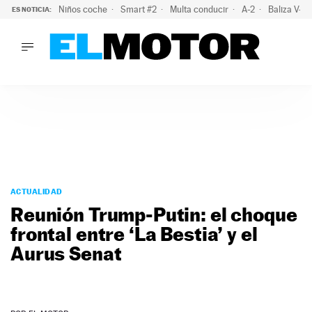
Niños coche
Smart #2
Multa conducir
A-2
Baliza V-1
ES NOTICIA:
LO ÚLTIMO
La OCU lanza un aviso a quienes alquilen un coche este vera
LO ÚLTIMO
La OCU lanza un aviso a quienes alquilen un coche este vera
ACTUALIDAD
ELÉCTRICOS
CONDUCIR
PRUEBAS
Saltar
VIRALES
al
ACTUALIDAD
PODCAST
contenido
Reunión Trump-Putin: el choque
MOTOS
frontal entre ‘La Bestia’ y el
TECNOLOGÍA
Aurus Senat
SUPERCOCHES
MOTORTV
PREMIOS
SERVICIOS