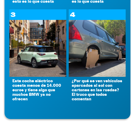
esto es lo que cuesta
es lo que cuesta
3
4
Este coche eléctrico
¿Por qué se ven vehículos
cuesta menos de 14.000
aparcados al sol con
euros y tiene algo que
cartones en las ruedas?
muchos BMW ya no
El truco que todos
ofrecen
comentan