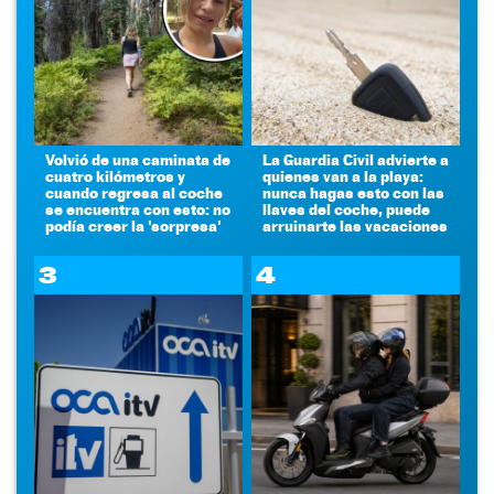
Volvió de una caminata de
La Guardia Civil advierte a
cuatro kilómetros y
quienes van a la playa:
cuando regresa al coche
nunca hagas esto con las
se encuentra con esto: no
llaves del coche, puede
podía creer la 'sorpresa'
arruinarte las vacaciones
3
4