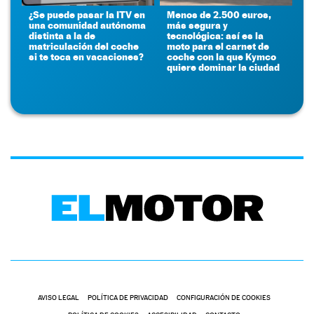
¿Se puede pasar la ITV en
Menos de 2.500 euros,
una comunidad autónoma
más segura y
distinta a la de
tecnológica: así es la
matriculación del coche
moto para el carnet de
si te toca en vacaciones?
coche con la que Kymco
quiere dominar la ciudad
AVISO LEGAL
POLÍTICA DE PRIVACIDAD
CONFIGURACIÓN DE COOKIES