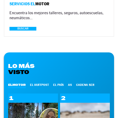
SERVICIOS EL
MOTOR
Encuentra los mejores talleres, seguros, autoescuelas,
neumáticos…
BUSCAR
LO MÁS
VISTO
ELMOTOR
EL HUFFPOST
EL PAÍS
AS
CADENA SER
1
2