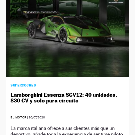
NEWSLETTER
SÍGUENOS
SUPERCOCHES
Lamborghini Essenza SCV12: 40 unidades,
830 CV y solo para circuito
EL MOTOR
|
30/07/2020
La marca italiana ofrece a sus clientes más que un
deportivo: añade toda la experiencia de sentirse piloto