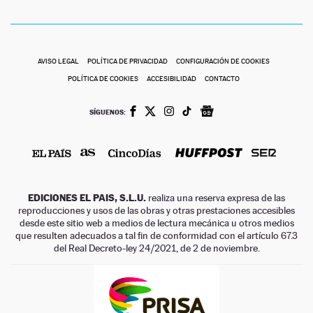
AVISO LEGAL
POLÍTICA DE PRIVACIDAD
CONFIGURACIÓN DE COOKIES
POLÍTICA DE COOKIES
ACCESIBILIDAD
CONTACTO
SÍGUENOS:
EDICIONES EL PAIS, S.L.U.
realiza una reserva expresa de las
reproducciones y usos de las obras y otras prestaciones accesibles
desde este sitio web a medios de lectura mecánica u otros medios
que resulten adecuados a tal fin de conformidad con el artículo 67.3
del Real Decreto-ley 24/2021, de 2 de noviembre.