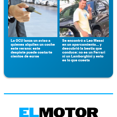
La OCU lanza un aviso a
Se encontró a Leo Messi
quienes alquilen un coche
en un aparcamiento... y
este verano: este
descubrió la bestia que
despiste puede costarte
conduce: no es un Ferrari
cientos de euros
ni un Lamborghini y esto
es lo que cuesta