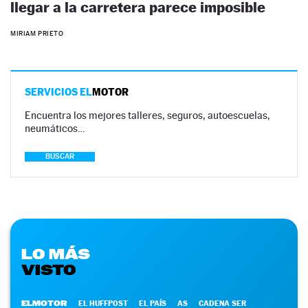
llegar a la carretera parece imposible
MIRIAM PRIETO
SERVICIOS EL
MOTOR
Encuentra los mejores talleres, seguros, autoescuelas,
neumáticos…
BUSCAR
LO MÁS
VISTO
ELMOTOR
EL HUFFPOST
EL PAÍS
AS
CADENA SER