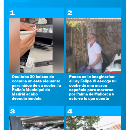
1
2
Ocultaba 30 bolsas de
Pocos se lo imaginarían:
cocaína en este elemento
el rey Felipe VI escoge un
para niños de su coche: la
coche de una marca
Policía Municipal de
española para moverse
Madrid acabó
por Palma de Mallorca y
descubriéndola
esto es lo que cuesta
3
4