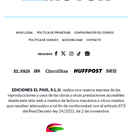
AVISO LEGAL
POLÍTICA DE PRIVACIDAD
CONFIGURACIÓN DE COOKIES
POLÍTICA DE COOKIES
ACCESIBILIDAD
CONTACTO
SÍGUENOS:
EDICIONES EL PAIS, S.L.U.
realiza una reserva expresa de las
reproducciones y usos de las obras y otras prestaciones accesibles
desde este sitio web a medios de lectura mecánica u otros medios
que resulten adecuados a tal fin de conformidad con el artículo 67.3
del Real Decreto-ley 24/2021, de 2 de noviembre.