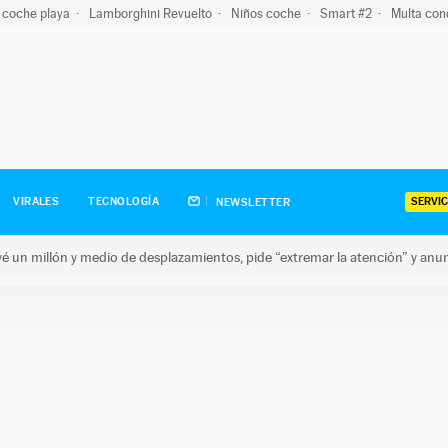
 coche playa
Lamborghini Revuelto
Niños coche
Smart #2
Multa con
SERVIC
VIRALES
TECNOLOGÍA
NEWSLETTER
revé un millón y medio de desplazamientos, pide “extremar la atención” y anu
n millón y medio de desplazamientos, pide “extremar la atención”