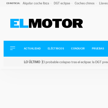
Alquilar coche Ibiza
DGT eclipse
Coches chinos
Llaves
ES NOTICIA:
ACTUALIDAD
ELÉCTRICOS
CONDUCIR
ACTUALIDAD
ELÉCTRICOS
CONDUCIR
PRUEBAS
PRUEBAS
Saltar
VIRALES
LO ÚLTIMO
El probable colapso tras el eclipse: la DGT p
al
PODCAST
LO ÚLTIMO
El probable colapso tras el eclipse: la DGT prevé u
contenido
MOTOS
TECNOLOGÍA
SUPERCOCHES
MOTORTV
PREMIOS
SERVICIOS