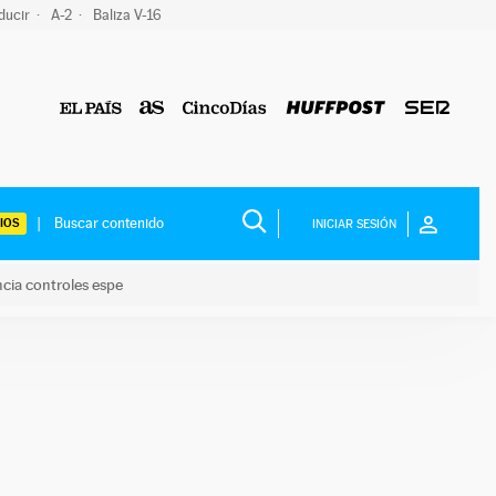
ducir
A-2
Baliza V-16
IOS
INICIAR SESIÓN
ncia controles espe
 y anuncia controles espe