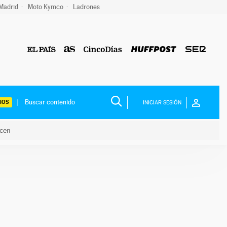
 Madrid
Moto Kymco
Ladrones
IOS
INICIAR SESIÓN
acen
lo hacen