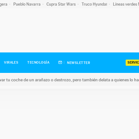
igera
Pueblo Navarra
Cupra Star Wars
Truco Hyundai
Líneas verdes
SERVIC
VIRALES
TECNOLOGÍA
NEWSLETTER
ar tu coche de un arañazo o destrozo, pero también delata a quienes lo h
 coche de un arañazo o destrozo, pero también delata a quienes 