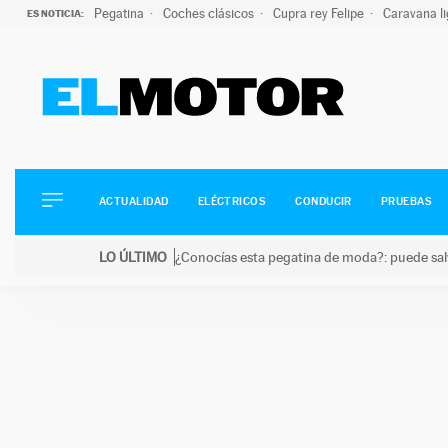
Pegatina
Coches clásicos
Cupra rey Felipe
Caravana l
ES NOTICIA:
ACTUALIDAD
ELÉCTRICOS
CONDUCIR
ACTUALIDAD
ELÉCTRICOS
CONDUCIR
PRUEBAS
PRUEBAS
Saltar
VIRALES
LO ÚLTIMO
¿Conocías esta pegatina de moda?: puede salv
al
PODCAST
LO ÚLTIMO
¿Conocías esta pegatina de moda?: puede salvar tu
contenido
MOTOS
TECNOLOGÍA
SUPERCOCHES
MOTORTV
PREMIOS
SERVICIOS