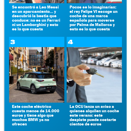
Se encontró a Leo Messi
Pocos se lo imaginarían:
en un aparcamiento... y
el rey Felipe VI escoge un
descubrió la bestia que
coche de una marca
conduce: no es un Ferrari
española para moverse
ni un Lamborghini y esto
por Palma de Mallorca y
es lo que cuesta
esto es lo que cuesta
3
4
Este coche eléctrico
La OCU lanza un aviso a
cuesta menos de 14.000
quienes alquilen un coche
euros y tiene algo que
este verano: este
muchos BMW ya no
despiste puede costarte
ofrecen
cientos de euros