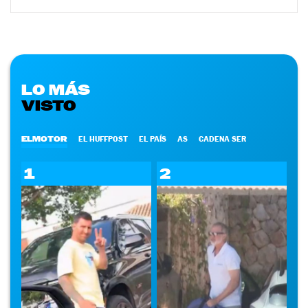
LO MÁS
VISTO
ELMOTOR
EL HUFFPOST
EL PAÍS
AS
CADENA SER
1
2