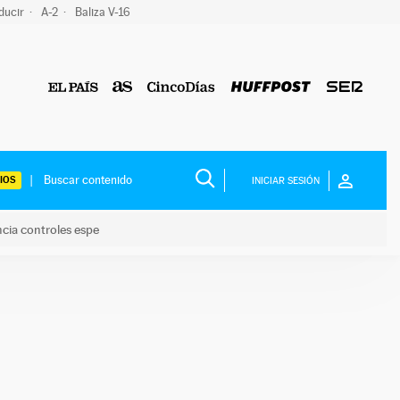
ducir
A-2
Baliza V-16
IOS
INICIAR SESIÓN
ncia controles espe
 y anuncia controles espe