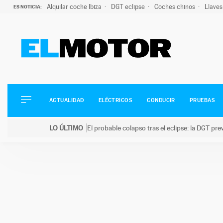
Alquilar coche Ibiza
DGT eclipse
Coches chinos
Llaves
ES NOTICIA:
ACTUALIDAD
ELÉCTRICOS
CONDUCIR
ACTUALIDAD
ELÉCTRICOS
CONDUCIR
PRUEBAS
PRUEBAS
Saltar
VIRALES
LO ÚLTIMO
El probable colapso tras el eclipse: la DGT p
al
PODCAST
LO ÚLTIMO
El probable colapso tras el eclipse: la DGT prevé u
contenido
MOTOS
TECNOLOGÍA
SUPERCOCHES
MOTORTV
PREMIOS
SERVICIOS