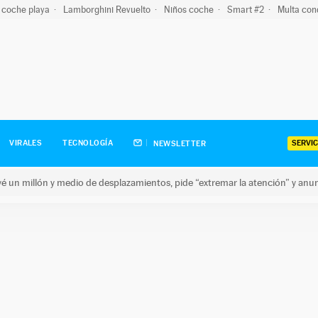
 coche playa
Lamborghini Revuelto
Niños coche
Smart #2
Multa con
SERVIC
VIRALES
TECNOLOGÍA
NEWSLETTER
revé un millón y medio de desplazamientos, pide “extremar la atención” y anu
n millón y medio de desplazamientos, pide “extremar la atención”