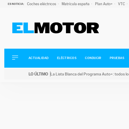
Coches eléctricos
Matrícula españa
Plan Auto+
VTC
ES NOTICIA:
ACTUALIDAD
ELÉCTRICOS
CONDUCIR
ACTUALIDAD
ELÉCTRICOS
CONDUCIR
PRUEBAS
PRUEBAS
Saltar
VIRALES
LO ÚLTIMO
La Lista Blanca del Programa Auto+: todos lo
al
PODCAST
LO ÚLTIMO
La Lista Blanca del Programa Auto+: todos los coc
contenido
MOTOS
TECNOLOGÍA
SUPERCOCHES
MOTORTV
PREMIOS
SERVICIOS