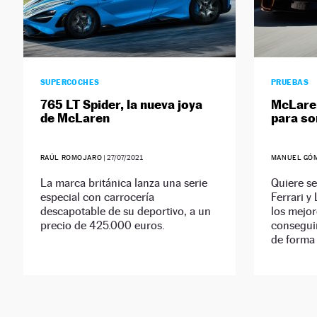
SUPERCOCHES
PRUEBAS
765 LT Spider, la nueva joya
McLaren
de McLaren
para so
RAÚL ROMOJARO
|
27/07/2021
MANUEL GÓ
La marca británica lanza una serie
Quiere se
especial con carrocería
Ferrari y
descapotable de su deportivo, a un
los mejo
precio de 425.000 euros.
conseguir
de forma 