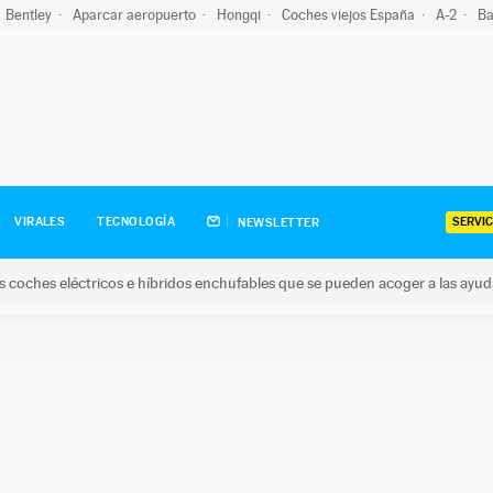
Bentley
Aparcar aeropuerto
Hongqi
Coches viejos España
A-2
Ba
SERVIC
VIRALES
TECNOLOGÍA
NEWSLETTER
s coches eléctricos e híbridos enchufables que se pueden acoger a las ayu
hes eléctricos e híbridos enchufables que se pueden acoger a la