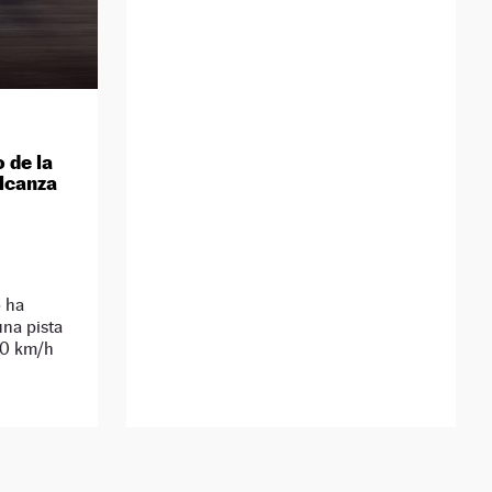
 de la
alcanza
o ha
na pista
00 km/h