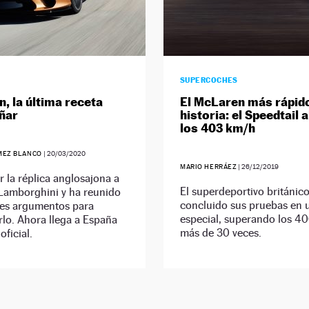
SUPERCOCHES
, la última receta
El McLaren más rápido
ñar
historia: el Speedtail 
los 403 km/h
MEZ BLANCO
|
20/03/2020
MARIO HERRÁEZ
|
26/12/2019
r la réplica anglosajona a
El superdeportivo británic
 Lamborghini y ha reunido
concluido sus pruebas en u
res argumentos para
especial, superando los 4
lo. Ahora llega a España
más de 30 veces.
oficial.