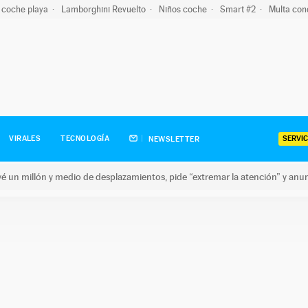
 coche playa
Lamborghini Revuelto
Niños coche
Smart #2
Multa con
SERVIC
VIRALES
TECNOLOGÍA
NEWSLETTER
revé un millón y medio de desplazamientos, pide “extremar la atención” y anu
n millón y medio de desplazamientos, pide “extremar la atención”