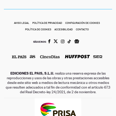
AVISO LEGAL
POLÍTICA DE PRIVACIDAD
CONFIGURACIÓN DE COOKIES
POLÍTICA DE COOKIES
ACCESIBILIDAD
CONTACTO
SÍGUENOS:
EDICIONES EL PAIS, S.L.U.
realiza una reserva expresa de las
reproducciones y usos de las obras y otras prestaciones accesibles
desde este sitio web a medios de lectura mecánica u otros medios
que resulten adecuados a tal fin de conformidad con el artículo 67.3
del Real Decreto-ley 24/2021, de 2 de noviembre.