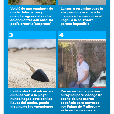
Volvió de una caminata de
Lanzan a su amigo cuesta
cuatro kilómetros y
abajo en un carrito de la
cuando regresa al coche
compra y lo que ocurre al
se encuentra con esto: no
llegar a la carretera
podía creer la 'sorpresa'
parece imposible
3
4
La Guardia Civil advierte a
Pocos se lo imaginarían:
quienes van a la playa:
el rey Felipe VI escoge un
nunca hagas esto con las
coche de una marca
llaves del coche, puede
española para moverse
arruinarte las vacaciones
por Palma de Mallorca y
esto es lo que cuesta