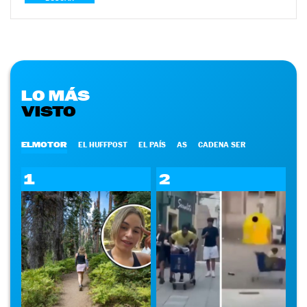
LO MÁS
VISTO
ELMOTOR
EL HUFFPOST
EL PAÍS
AS
CADENA SER
1
2