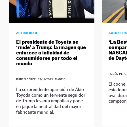
ACTUALIDAD
ACTUALID
El presidente de Toyota se
‘La Best
‘rinde’ a Trump: la imagen que
compart
enfurece a infinidad de
NASCAR 
consumidores por todo el
de Day
mundo
RUBÉN PÉRE
RUBÉN PÉREZ
|
21/11/2025
| MADRID
El coche 
La sorprendente aparición de Akio
estadouni
Toyoda como un ferviente seguidor
oval dura
de Trump levanta ampollas y pone
campeon
en jaque la neutralidad del mayor
fabricante mundial.