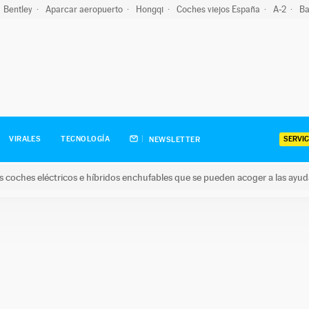
Bentley
Aparcar aeropuerto
Hongqi
Coches viejos España
A-2
Ba
SERVIC
VIRALES
TECNOLOGÍA
NEWSLETTER
s coches eléctricos e híbridos enchufables que se pueden acoger a las ayu
hes eléctricos e híbridos enchufables que se pueden acoger a la