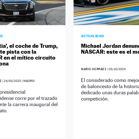
AD
ACTUALIDAD
ia’, el coche de Trump,
Michael Jordan denunc
e pista con la
NASCAR: este es el m
en el mítico circuito
tona
MARIO HERRÁEZ
|
03/10/2024
El considerado como mejo
Z
|
24/03/2025
| MADRID
de baloncesto de la histori
presidencial
dedicado unas duras palabr
dense corre por el trazado
competición.
nte la carrera inaugural del
ato.