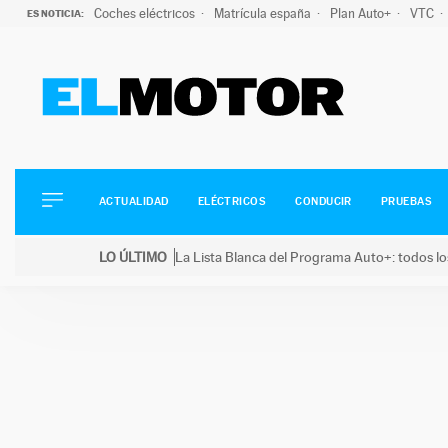
Coches eléctricos
Matrícula españa
Plan Auto+
VTC
ES NOTICIA:
ACTUALIDAD
ELÉCTRICOS
CONDUCIR
ACTUALIDAD
ELÉCTRICOS
CONDUCIR
PRUEBAS
PRUEBAS
Saltar
VIRALES
LO ÚLTIMO
La Lista Blanca del Programa Auto+: todos lo
al
PODCAST
LO ÚLTIMO
La Lista Blanca del Programa Auto+: todos los coc
contenido
MOTOS
TECNOLOGÍA
SUPERCOCHES
MOTORTV
PREMIOS
SERVICIOS