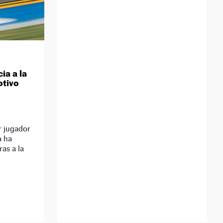
ia a la
otivo
r jugador
a ha
as a la