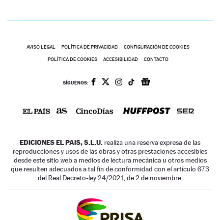
AVISO LEGAL
POLÍTICA DE PRIVACIDAD
CONFIGURACIÓN DE COOKIES
POLÍTICA DE COOKIES
ACCESIBILIDAD
CONTACTO
SÍGUENOS:
EDICIONES EL PAIS, S.L.U.
realiza una reserva expresa de las
reproducciones y usos de las obras y otras prestaciones accesibles
desde este sitio web a medios de lectura mecánica u otros medios
que resulten adecuados a tal fin de conformidad con el artículo 67.3
del Real Decreto-ley 24/2021, de 2 de noviembre.