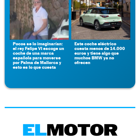
Pocos se lo imaginarían:
Este coche eléctrico
el rey Felipe VI escoge un
cuesta menos de 14.000
coche de una marca
euros y tiene algo que
española para moverse
muchos BMW ya no
por Palma de Mallorca y
ofrecen
esto es lo que cuesta