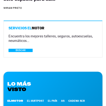
MIRIAM PRIETO
SERVICIOS EL
MOTOR
Encuentra los mejores talleres, seguros, autoescuelas,
neumáticos…
BUSCAR
LO MÁS
VISTO
ELMOTOR
EL HUFFPOST
EL PAÍS
AS
CADENA SER