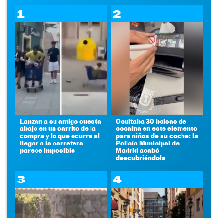
1
2
Lanzan a su amigo cuesta
Ocultaba 30 bolsas de
abajo en un carrito de la
cocaína en este elemento
compra y lo que ocurre al
para niños de su coche: la
llegar a la carretera
Policía Municipal de
parece imposible
Madrid acabó
descubriéndola
3
4