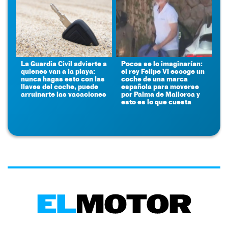
La Guardia Civil advierte a
Pocos se lo imaginarían:
quienes van a la playa:
el rey Felipe VI escoge un
nunca hagas esto con las
coche de una marca
llaves del coche, puede
española para moverse
arruinarte las vacaciones
por Palma de Mallorca y
esto es lo que cuesta