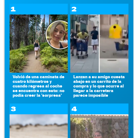
1
2
Volvió de una caminata de
Lanzan a su amigo cuesta
cuatro kilómetros y
abajo en un carrito de la
cuando regresa al coche
compra y lo que ocurre al
se encuentra con esto: no
llegar a la carretera
podía creer la 'sorpresa'
parece imposible
3
4