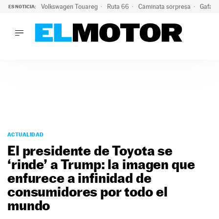
Volkswagen Touareg
Ruta 66
Caminata sorpresa
Gafas 
ES NOTICIA:
LO ÚLTIMO
Ni se te ocurra usar las gafas del eclipse al volante: el moti
LO ÚLTIMO
Ni se te ocurra usar las gafas del eclipse al volante: el motiv
ACTUALIDAD
ELÉCTRICOS
CONDUCIR
PRUEBAS
Saltar
VIRALES
al
ACTUALIDAD
PODCAST
contenido
El presidente de Toyota se
MOTOS
‘rinde’ a Trump: la imagen que
TECNOLOGÍA
enfurece a infinidad de
SUPERCOCHES
MOTORTV
consumidores por todo el
PREMIOS
mundo
SERVICIOS