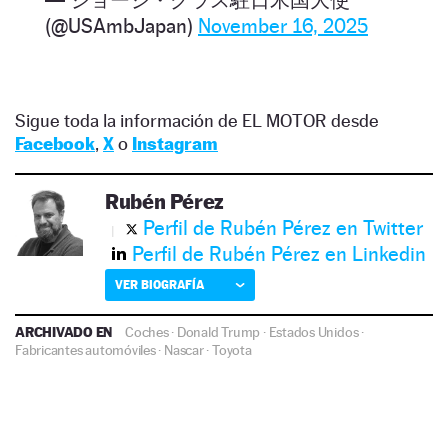
— ジョージ・グラス駐日米国大使
(@USAmbJapan)
November 16, 2025
Sigue toda la información de EL MOTOR desde
Facebook
,
X
o
Instagram
Rubén Pérez
Perfil de Rubén Pérez en Twitter
Perfil de Rubén Pérez en Linkedin
VER BIOGRAFÍA
ARCHIVADO EN
Coches
·
Donald Trump
·
Estados Unidos
·
Fabricantes automóviles
·
Nascar
·
Toyota