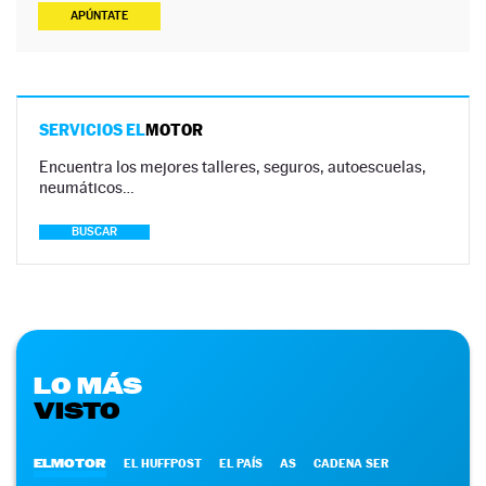
APÚNTATE
SERVICIOS EL
MOTOR
Encuentra los mejores talleres, seguros, autoescuelas,
neumáticos…
BUSCAR
LO MÁS
VISTO
ELMOTOR
EL HUFFPOST
EL PAÍS
AS
CADENA SER