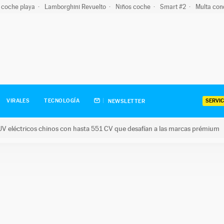
 coche playa
Lamborghini Revuelto
Niños coche
Smart #2
Multa con
SERVIC
VIRALES
TECNOLOGÍA
NEWSLETTER
V eléctricos chinos con hasta 551 CV que desafían a las marcas prémium
tricos chinos con hasta 551 CV que desafían a las marcas prém