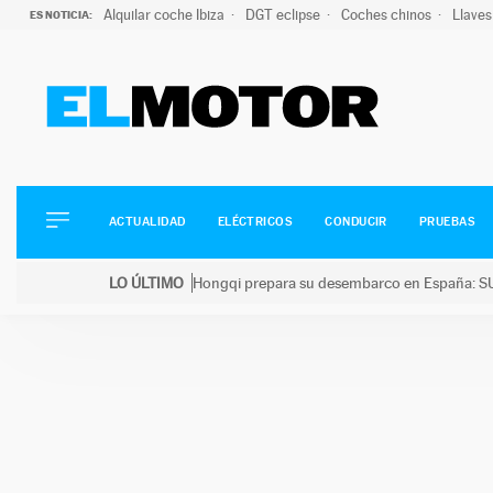
Alquilar coche Ibiza
DGT eclipse
Coches chinos
Llaves
ES NOTICIA:
ACTUALIDAD
ELÉCTRICOS
CONDUCIR
ACTUALIDAD
ELÉCTRICOS
CONDUCIR
PRUEBAS
PRUEBAS
Saltar
VIRALES
LO ÚLTIMO
Hongqi prepara su desembarco en España: SU
al
PODCAST
LO ÚLTIMO
Hongqi prepara su desembarco en España: SUV eléc
contenido
MOTOS
TECNOLOGÍA
SUPERCOCHES
MOTORTV
PREMIOS
SERVICIOS