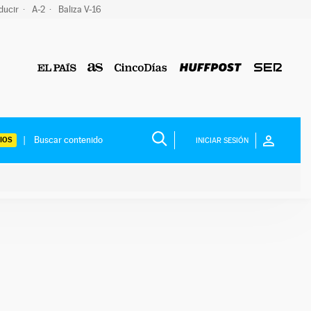
ducir
A-2
Baliza V-16
IOS
INICIAR SESIÓN
ium