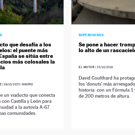
ÍA
SUPERCOCHES
cto que desafía a los
Se pone a hacer tromp
elos: el puente más
lo alto de un rascaciel
 España se sitúa entre
ficios más colosales la
la
EL MOTOR
|
25/10/2018
David Coulthard ha protag
los ‘donuts’ más arriesgado
Z
|
29/10/2025
| MADRID
historia: con un Fórmula 1
de un viaducto que conecta
de 200 metros de altura.
 con Castilla y León para
nuidad a la autovía A-67
bas comunidades.