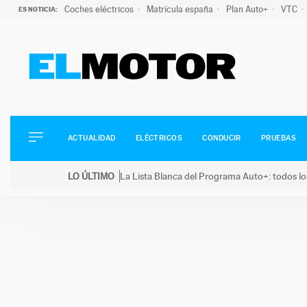
Coches eléctricos
Matrícula españa
Plan Auto+
VTC
ES NOTICIA:
ACTUALIDAD
ELÉCTRICOS
CONDUCIR
ACTUALIDAD
ELÉCTRICOS
CONDUCIR
PRUEBAS
PRUEBAS
Saltar
VIRALES
LO ÚLTIMO
La Lista Blanca del Programa Auto+: todos lo
al
PODCAST
LO ÚLTIMO
La Lista Blanca del Programa Auto+: todos los coc
contenido
MOTOS
TECNOLOGÍA
SUPERCOCHES
MOTORTV
PREMIOS
SERVICIOS