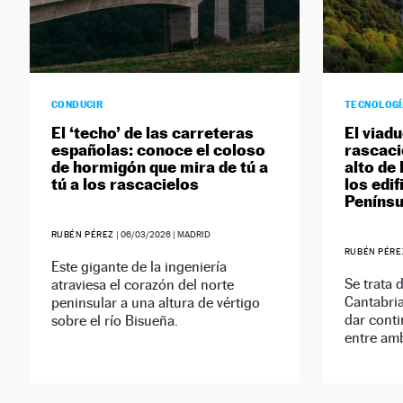
CONDUCIR
TECNOLOG
El ‘techo’ de las carreteras
El viadu
españolas: conoce el coloso
rascaci
de hormigón que mira de tú a
alto de
tú a los rascacielos
los edi
Penínsu
RUBÉN PÉREZ
|
06/03/2026
| MADRID
RUBÉN PÉRE
Este gigante de la ingeniería
Se trata 
atraviesa el corazón del norte
Cantabria
peninsular a una altura de vértigo
dar conti
sobre el río Bisueña.
entre am