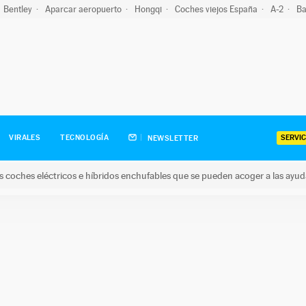
Bentley
Aparcar aeropuerto
Hongqi
Coches viejos España
A-2
Ba
SERVIC
VIRALES
TECNOLOGÍA
NEWSLETTER
s coches eléctricos e híbridos enchufables que se pueden acoger a las ayu
hes eléctricos e híbridos enchufables que se pueden acoger a la