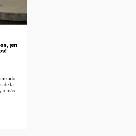
os, ¡en
os!
onizado
s de la
 y a más