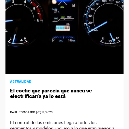
NEWSLETTER
SÍGUENOS
ACTUALIDAD
El coche que parecía que nunca se
electrificaría ya lo está
RAÚL ROMOJARO
|
07/12/2023
El control de las emisiones llega a todos los
segmentos y modelos, incluso a lo que eran ajenos a