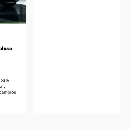
cluso
l SUV
a y
 cambios