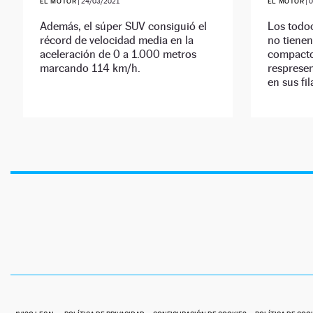
EL MOTOR
|
24/03/2021
EL MOTOR
|
0
Además, el súper SUV consiguió el
Los todo
récord de velocidad media en la
no tienen
aceleración de 0 a 1.000 metros
compacto
marcando 114 km/h.
resprese
en sus fil