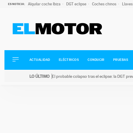
Alquilar coche Ibiza
DGT eclipse
Coches chinos
Llaves
ES NOTICIA:
ACTUALIDAD
ELÉCTRICOS
CONDUCIR
ACTUALIDAD
ELÉCTRICOS
CONDUCIR
PRUEBAS
PRUEBAS
Saltar
VIRALES
LO ÚLTIMO
El probable colapso tras el eclipse: la DGT p
al
PODCAST
LO ÚLTIMO
El probable colapso tras el eclipse: la DGT prevé u
contenido
MOTOS
TECNOLOGÍA
SUPERCOCHES
MOTORTV
PREMIOS
SERVICIOS