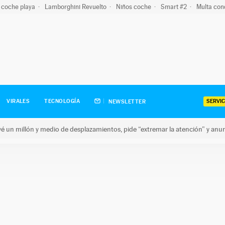
 coche playa
Lamborghini Revuelto
Niños coche
Smart #2
Multa con
SERVIC
VIRALES
TECNOLOGÍA
NEWSLETTER
revé un millón y medio de desplazamientos, pide “extremar la atención” y anu
n millón y medio de desplazamientos, pide “extremar la atención”