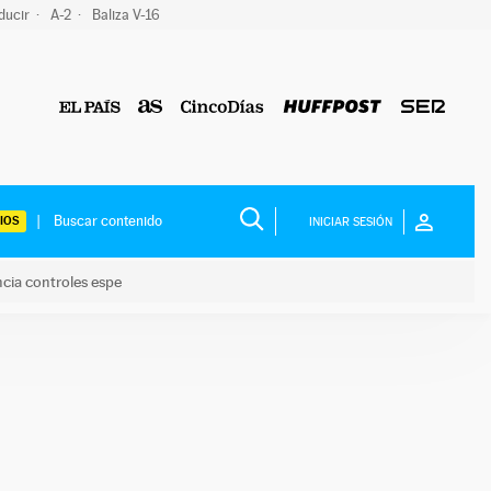
ducir
A-2
Baliza V-16
IOS
INICIAR SESIÓN
ncia controles espe
 y anuncia controles espe