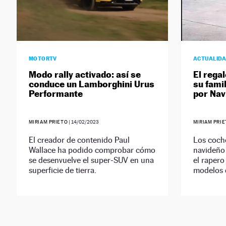
MOTORTV
ACTUALID
Modo rally activado: así se
El regal
conduce un Lamborghini Urus
su fami
Performante
por Nav
MIRIAM PRIETO
|
14/02/2023
MIRIAM PRI
El creador de contenido Paul
Los coche
Wallace ha podido comprobar cómo
navideño 
se desenvuelve el super-SUV en una
el rapero
superficie de tierra.
modelos d