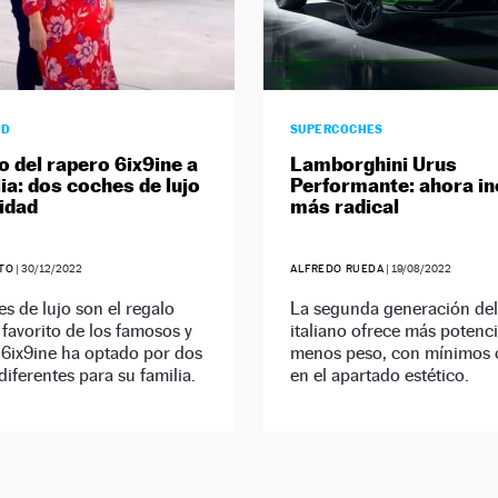
AD
SUPERCOCHES
o del rapero 6ix9ine a
Lamborghini Urus
lia: dos coches de lujo
Performante: ahora in
idad
más radical
ETO
|
30/12/2022
ALFREDO RUEDA
|
19/08/2022
s de lujo son el regalo
La segunda generación de
favorito de los famosos y
italiano ofrece más potenci
 6ix9ine ha optado por dos
menos peso, con mínimos
iferentes para su familia.
en el apartado estético.