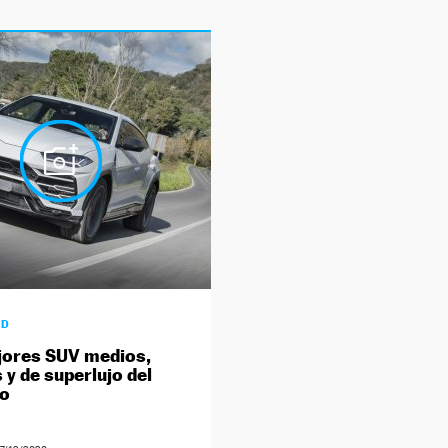
AD
jores SUV medios,
 y de superlujo del
o