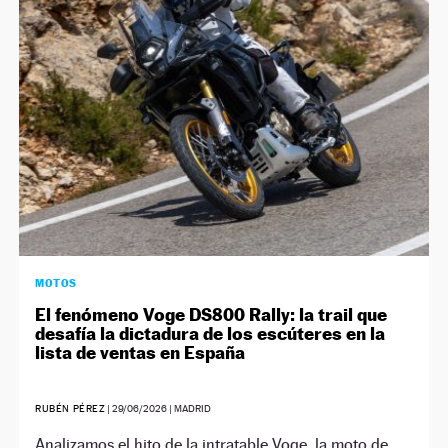
NEWSLETTER
SÍGUENOS
MOTOS
El fenómeno Voge DS800 Rally: la trail que
desafía la dictadura de los escúteres en la
lista de ventas en España
RUBÉN PÉREZ
|
29/06/2026
| MADRID
Analizamos el hito de la intratable Voge, la moto de