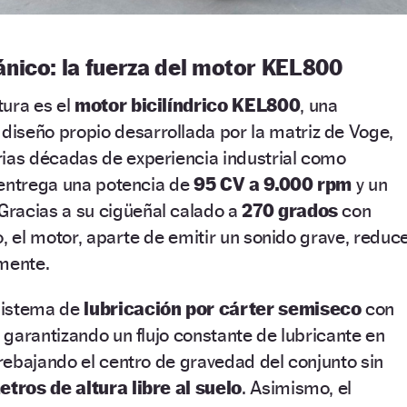
nico: la fuerza del motor KEL800
tura es el
motor bicilíndrico KEL800
, una
diseño propio desarrollada por la matriz de Voge,
rias décadas de experiencia industrial como
 entrega una potencia de
95 CV a 9.000 rpm
y un
 Gracias a su cigüeñal calado a
270 grados
con
o, el motor, aparte de emitir un sonido grave, reduc
emente.
sistema de
lubricación por cárter semiseco
con
garantizando un flujo constante de lubricante en
rebajando el centro de gravedad del conjunto sin
tros de altura libre al suelo
. Asimismo, el