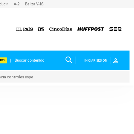
ducir
A-2
Baliza V-16
IOS
INICIAR SESIÓN
ncia controles espe
 y anuncia controles espe