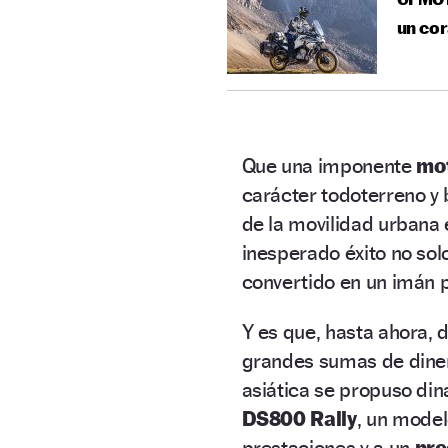
un cor
Que una imponente
mot
carácter todoterreno y 
de la movilidad urbana 
inesperado éxito no so
convertido en un imán 
Y es que, hasta ahora,
grandes sumas de diner
asiática se propuso din
DS800 Rally
, un mode
prestaciones y a un
pre