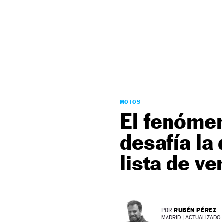
NEWSLETTER
SÍGUENOS
MOTOS
El fenómen
desafía la
lista de v
RUBÉN PÉREZ
POR
MADRID |
ACTUALIZADO 2