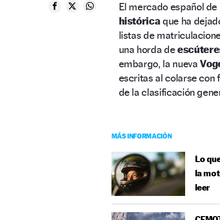
El mercado español de 
histórica
que ha dejado
listas de matriculacio
una horda de
escútere
embargo, la nueva
Vog
escritas al colarse con
de la clasificación gener
MÁS INFORMACIÓN
Lo que
la mot
leer
CFMOT