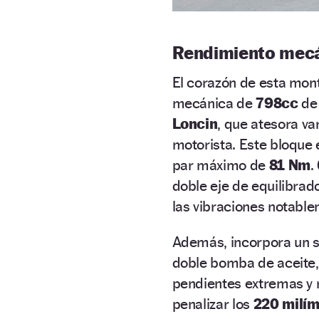
Rendimiento mecá
El corazón de esta mon
mecánica de
798cc
de 
Loncin
, que atesora va
motorista. Este bloque
par máximo de
81 Nm
.
doble eje de equilibrad
las vibraciones notabl
Además, incorpora un 
doble bomba de aceite, 
pendientes extremas y 
penalizar los
220 milíme