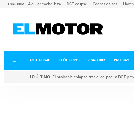
Alquilar coche Ibiza
DGT eclipse
Coches chinos
Llaves
ES NOTICIA:
ACTUALIDAD
ELÉCTRICOS
CONDUCIR
ACTUALIDAD
ELÉCTRICOS
CONDUCIR
PRUEBAS
PRUEBAS
Saltar
VIRALES
LO ÚLTIMO
El probable colapso tras el eclipse: la DGT p
al
PODCAST
LO ÚLTIMO
El probable colapso tras el eclipse: la DGT prevé u
contenido
MOTOS
TECNOLOGÍA
SUPERCOCHES
MOTORTV
PREMIOS
SERVICIOS