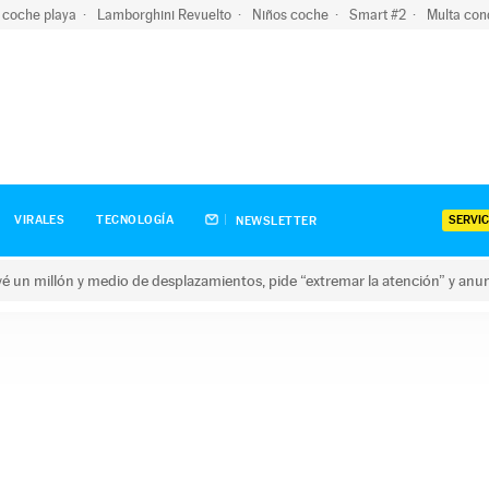
 coche playa
Lamborghini Revuelto
Niños coche
Smart #2
Multa con
SERVIC
VIRALES
TECNOLOGÍA
NEWSLETTER
revé un millón y medio de desplazamientos, pide “extremar la atención” y anu
n millón y medio de desplazamientos, pide “extremar la atención”