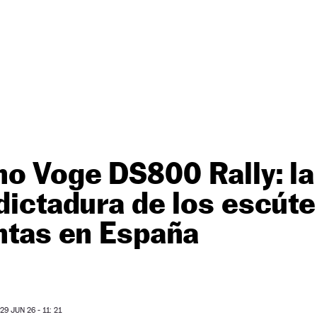
o Voge DS800 Rally: la 
 dictadura de los escúte
entas en España
9 JUN 26 - 11: 21