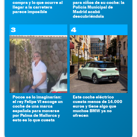
compra y lo que ocurre al
para niños de su coche: la
llegar a la carretera
Policía Municipal de
parece imposible
Madrid acabó
descubriéndola
3
4
Pocos se lo imaginarían:
Este coche eléctrico
el rey Felipe VI escoge un
cuesta menos de 14.000
coche de una marca
euros y tiene algo que
española para moverse
muchos BMW ya no
por Palma de Mallorca y
ofrecen
esto es lo que cuesta