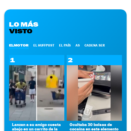
LO MÁS
VISTO
ELMOTOR
EL HUFFPOST
EL PAÍS
AS
CADENA SER
1
2
Lanzan a su amigo cuesta
Ocultaba 30 bolsas de
abajo en un carrito de la
cocaína en este elemento